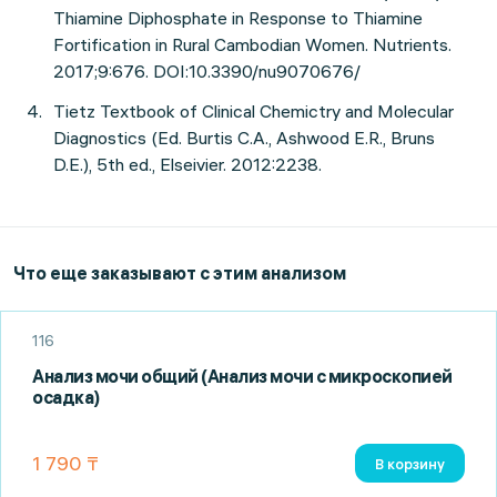
Thiamine Diphosphate in Response to Thiamine
Fortification in Rural Cambodian Women. Nutrients.
2017;9:676. DOI:10.3390/nu9070676/
Tietz Textbook of Clinical Chemictry and Molecular
Diagnostics (Ed. Burtis C.A., Ashwood E.R., Bruns
D.E.), 5th ed., Elseivier. 2012:2238.
Что еще заказывают с этим анализом
116
Анализ мочи общий (Анализ мочи с микроскопией
осадка)
1 790 ₸
В корзину