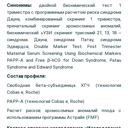
Синонимы:
двойной биохимический тест 1
триместра с программным расчетом риска синдрома
Дауна, комбинированный скрининг 1 триместра,
пренатальный скрининг хромосомных аномалий,
биохимический +УЗИ скрининг трисомий 21, 13, 18 –
синдрома Дауна, синдрома Патау, синдрома
Эдвардса; Double Marker Test; First Trimester
Maternal Serum Screening Using Biochemical Markers
PAPP-A and Free β-hCG for Down Syndrome, Patau
Syndrome and Edward Syndrome
Состав профиля:
Свободная бета-субъединица ХГЧ (технология
Cobas е, Roche)
PAPP-A (технология Cobas е, Roche)
Расчет рисков хромосомных аномалий плода с
использованием программы Астрайя (FMF)