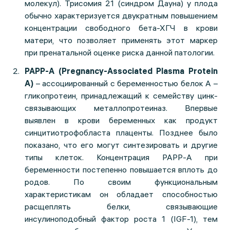
молекул). Трисомия 21 (синдром Дауна) у плода
обычно характеризуется двукратным повышением
концентрации свободного бета-ХГЧ в крови
матери, что позволяет применять этот маркер
при пренатальной оценке риска данной патологии.
PAPP-A (Pregnancy-Associated Plasma Protein
A)
– ассоциированный с беременностью белок А –
гликопротеин, принадлежащий к семейству цинк-
связывающих металлопротеиназ. Впервые
выявлен в крови беременных как продукт
синцитиотрофобласта плаценты. Позднее было
показано, что его могут синтезировать и другие
типы клеток. Концентрация PAPP-A при
беременности постепенно повышается вплоть до
родов. По своим функциональным
характеристикам он обладает способностью
расщеплять белки, связывающие
инсулиноподобный фактор роста 1 (IGF-1), тем