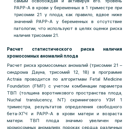
самым освобождая и активируя его. Уровень
PAPP-A в крови у беременных в 1 триместре при
трисомии 21 у плода, как правило, вдвое ниже
значений PAPP-A у беременных в отсутствие
патологии, что используют в целях оценки риска
наличия трисомии 21.
Расчет статистического риска наличия
хромосомных аномалий плода
Расчет риска хромосомных аномалий (трисомии 21 –
синдрома Дауна, трисомий 12, 18) в программе
Actraia проводится по алгоритмам Fetal Medicine
Foundation (FMF) с учетом комбинации параметра
ТВП (толщина воротникового пространства плода,
Nuchal translucency, NT) скринингового УЗИ 1
триместра, результатов определения свободного
бета-ХГЧ и PAPP-A в крови матери и возраста
матери. ТВП плода значимо увеличен при
хромосомных аномалиях, пороках сердца, различных