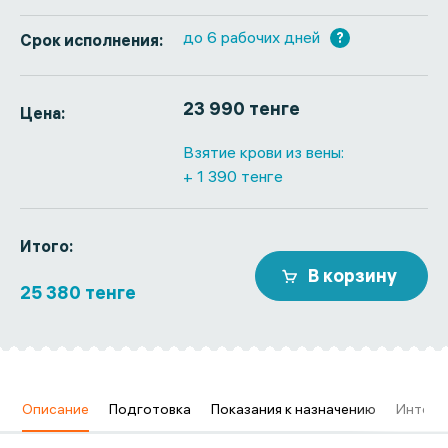
до 6 рабочих дней
?
Срок исполнения:
23 990 тенге
Цена:
Взятие крови из вены:
+ 1 390 тенге
Итого:
В корзину
25 380 тенге
в
Описание
Подготовка
Показания к назначению
Интерп