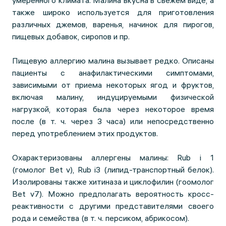
умеренного климата. Малина вкусна в свежем виде, а
также широко используется для приготовления
различных джемов, варенья, начинок для пирогов,
пищевых добавок, сиропов и пр.
Пищевую аллергию малина вызывает редко. Описаны
пациенты с анафилактическими симптомами,
зависимыми от приема некоторых ягод и фруктов,
включая малину, индуцируемыми физической
нагрузкой, которая была через некоторое время
после (в т. ч. через 3 часа) или непосредственно
перед употреблением этих продуктов.
Охарактеризованы аллергены малины: Rub i 1
(гомолог Bet v), Rub i3 (липид-транспортный белок).
Изолированы также хитиназа и циклофилин (гоомолог
Bet v7). Можно предполагать вероятность кросс-
реактивности с другими представителями своего
рода и семейства (в т. ч. персиком, абрикосом).