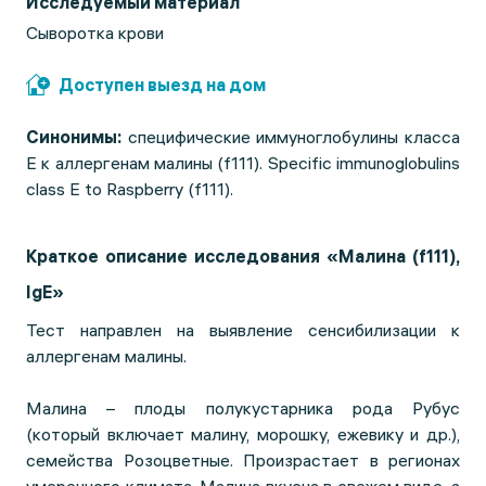
Исследуемый материал
Сыворотка крови
Доступен выезд на дом
Синонимы:
специфические иммуноглобулины класса
Е к аллергенам малины (f111). Specific immunoglobulins
class E to Raspberry (f111).
Краткое описание исследования «Малина (f111),
IgE»
Тест направлен на выявление сенсибилизации к
аллергенам малины.
Малина – плоды полукустарника рода Рубус
(который включает малину, морошку, ежевику и др.),
семейства Розоцветные. Произрастает в регионах