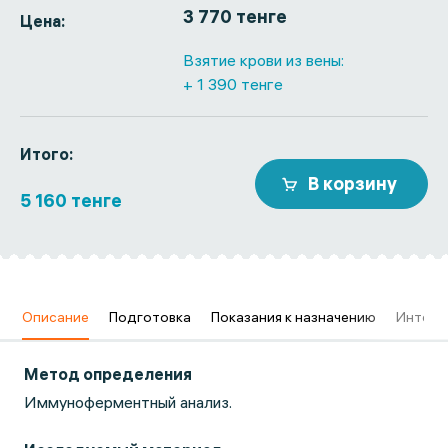
3 770 тенге
Цена:
Взятие крови из вены:
+ 1 390 тенге
Итого:
В корзину
5 160 тенге
в
Описание
Подготовка
Показания к назначению
Интерп
Метод определения
Иммуноферментный анализ.