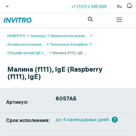
+7 (707) 2 585 888
Ru
ИНВИТРО
Анализы
Иммунологические
...
Аллергологические
...
Технология АлкорБио
Специфические IgЕ к
...
Малина (f111), IgE
...
Малина (f111), IgE (Raspberry
(f111), IgE)
6057АБ
Артикул:
до 4 календарных дней
?
Срок исполнения: