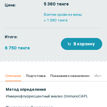
5 360 тенге
Цена:
Взятие крови из вены:
+ 1 390 тенге
Итого:
В корзину
6 750 тенге
в
Описание
Подготовка
Показания к назначению
Интерп
Метод определения
Иммунофлуоресцентный анализ (ImmunoCAP).