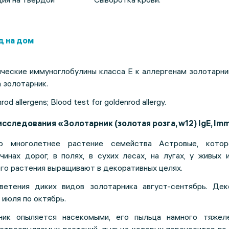
д на дом
еские иммуноглобулины класса Е к аллергенам золотарни
а золотарник.
rod allergens; Blood test for goldenrod allergy.
исследования «Золотарник (золотая розга, w12) IgE, I
многолетнее растение семейства Астровые, котор
чинах дорог, в полях, в сухих лесах, на лугах, у живых 
го растения выращивают в декоративных целях.
ветения диких видов золотарника август-сентябрь. Дек
 июля по октябрь.
ник опыляется насекомыми, его пыльца намного тяжел