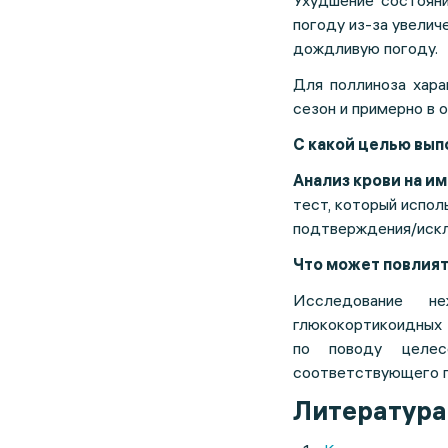
Ухудшение состояни
погоду из-за увелич
дождливую погоду.
Для поллиноза хар
сезон и примерно в о
С какой целью вы
Анализ крови на и
тест, который испол
подтверждения/искл
Что может повлият
Исследование н
глюкокортикоидных 
по поводу целес
соответствующего п
Литература