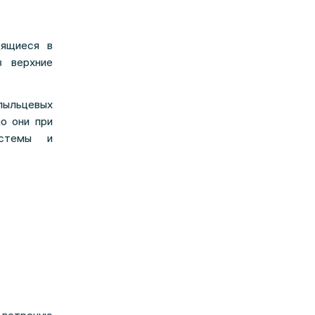
дящиеся в
з верхние
пыльцевых
о они при
истемы и