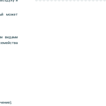
 воздуху и
рый может
и видами
семейства
чение);