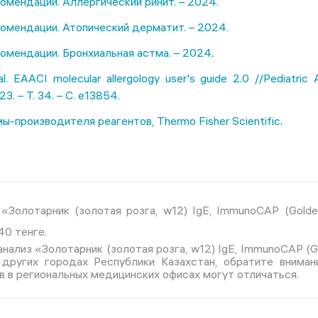
омендации. Аллергический ринит. – 2024.
омендации. Атопический дерматит. – 2024.
омендации. Бронхиальная астма. – 2024
.
l. EAACI molecular allergology user's guide 2.0 //Pediatric 
3. – Т. 34. – С. e13854.
-производителя реагентов, Thermo Fisher Scientific
.
Золотарник (золотая розга, w12) IgE, ImmunoCAP (Goldenr
40 тенге.
нализ «Золотарник (золотая розга, w12) IgE, ImmunoCAP (Gol
других городах Республики Казахстан, обратите вниман
 в региональных медицинских офисах могут отличаться.