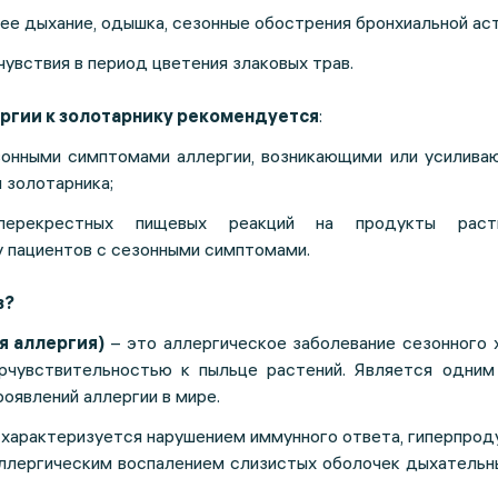
ее дыхание, одышка, сезонные обострения бронхиальной ас
увствия в период цветения злаковых трав.
ргии к золотарнику рекомендуется
:
зонными симптомами аллергии, возникающими или усилива
 золотарника;
перекрестных пищевых реакций на продукты расти
 пациентов с сезонными симптомами.
з?
я аллергия)
– это аллергическое заболевание сезонного 
рчувствительностью к пыльце растений. Является одним
оявлений аллергии в мире.
 характеризуется нарушением иммунного ответа, гиперпрод
ллергическим воспалением слизистых оболочек дыхательны