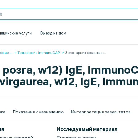
ицинские услуги
Выезд на дом
еские
...
Технология ImmunoCAP
Золотарник (золотая
...
 розга, w12) IgE, Immuno
 virgaurea, w12, IgE, Imm
вка
Показания к назначению
Интерпретация результатов
ия
Исследуемый материал
ия на твердой
Сыворотка крови.