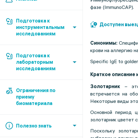
фазе (ImmunoCAP).
Подготовка к
Доступен выез
инструментальным
исследованиям
Синонимы:
Специфич
крови на аллергию н
Подготовка к
Specific IgE to golden
лабораторным
исследованиям
Краткое описание 
Золотарник
– это 
Ограничения по
встречается на обо
приему
Некоторые виды это
биоматериала
Основной период ц
золотарник цветет с
Полезно знать
Поскольку золотар