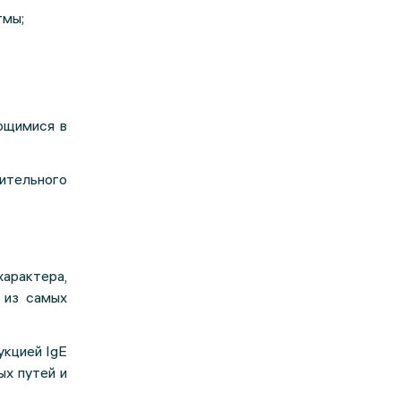
тмы;
ющимися в
тельного
характера,
 из самых
укцией IgE
х путей и