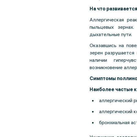
На что развиваетс
Аллергическая реа
пыльцевых зернах
дыхательные пути.
Оказавшись на пове
зерен разрушается 
наличии гиперчу
возникновение аллер
Симптомы поллино
Наиболее частые к
аллергический р
аллергический к
бронхиальная ас