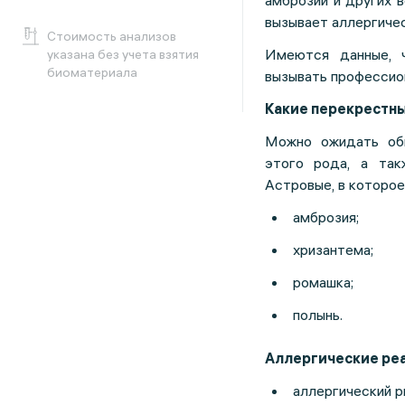
амброзии и других 
вызывает аллергичес
Cтоимость анализов
Имеются данные, 
указана без учета взятия
биоматериала
вызывать профессио
Какие перекрестн
Можно ожидать о
этого рода, а та
Астровые, в которое
амброзия;
хризантема;
ромашка;
полынь.
Аллергические реа
аллергический р