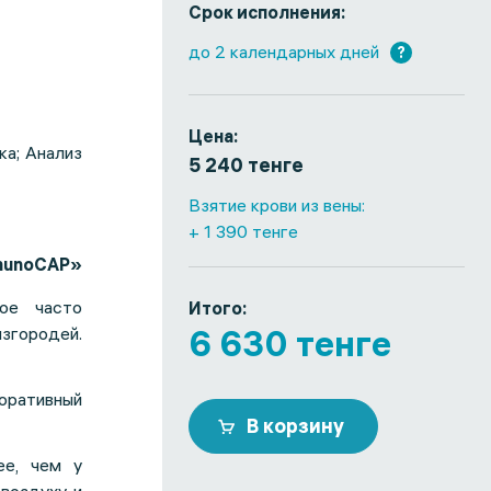
Срок исполнения:
до 2 календарных дней
?
Цена:
ка; Анализ
5 240 тенге
Взятие крови из вены:
+ 1 390 тенге
mmunoCAP»
ое часто
Итого:
изгородей.
6 630 тенге
оративный
В корзину
ее, чем у