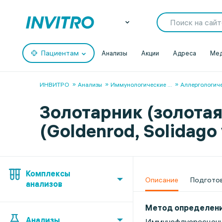
Пациентам
Анализы
Акции
Адреса
Мед
ИНВИТРО
Анализы
Иммунологические
...
Аллергологич
Золотарник (золотая
(Goldenrod, Solidago
Комплексы
Описание
Подгото
анализов
Метод определен
Анализы
Иммунофлуоресценц