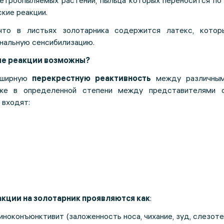
ветроопыляемых растений, пыльца которых переносится по
кие реакции.
что в листьях золотарника содержится латекс, кото
нальную сенсибилизацию.
ые реакции возможны?
бширную
перекрестную реактивность
между различным
кже в определенной степени между представителями 
 входят:
кции на золотарник проявляются как
:
иноконъюнктивит (заложенность носа, чихание, зуд, слезоте