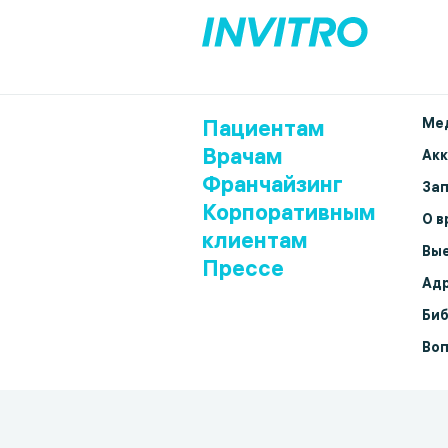
Пациентам
Мед
Врачам
Ак
Франчайзинг
Зап
Корпоративным
О в
клиентам
Вые
Прессе
Адр
Биб
Воп