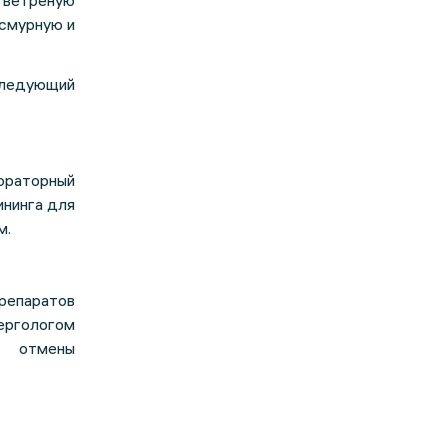
 ветреную
асмурную и
следующий
бораторный
ининга для
м.
епаратов
ергологом
й отмены