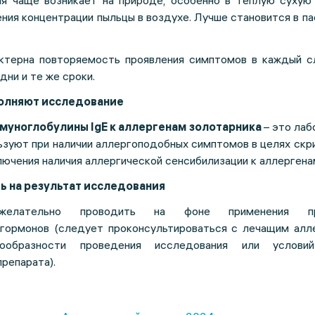
я чаще возникает на природе, особенно в теплую сухую
ения концентрации пыльцы в воздухе. Лучше становится в п
актерна повторяемость проявления симптомов в каждый 
дни и те же сроки.
полняют исследование
ммуноглобулины IgE к аллергенам золотарника
– это ла
ьзуют при наличии аллергоподобных симптомов в целях скр
ючения наличия аллергической сенсибилизации к аллергена
ь на результат исследования
ежелательно проводить на фоне применения пр
гормонов (следует проконсультироваться с лечащим алл
ообразности проведения исследования или услови
репарата).