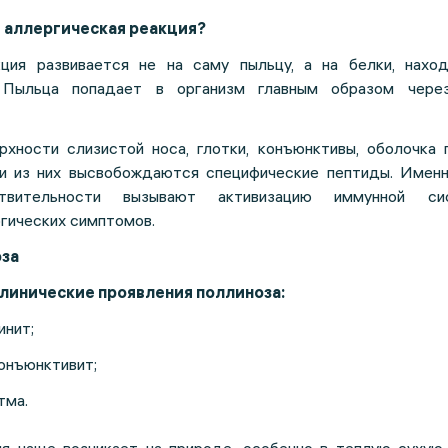
я аллергическая реакция?
кция развивается не на саму пыльцу, а на белки, нахо
. Пыльца попадает в организм главным образом чере
рхности слизистой носа, глотки, конъюнктивы, оболочка 
и из них высвобождаются специфические пептиды. Именн
вствительности вызывают активизацию иммунной с
гических симптомов.
за
линические проявления поллиноза:
инит;
онъюнктивит;
тма.