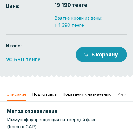
19 190 тенге
Цена:
Взятие крови из вены:
+ 1 390 тенге
Итого:
В корзину
20 580 тенге
в
Описание
Подготовка
Показания к назначению
Интерп
Метод определения
Иммунофлуоресценция на твердой фазе
(ImmunoCAP).