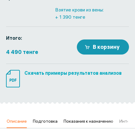
Взятие крови из вены:
+ 1 390 тенге
Итого:
В корзину
4 490 тенге
Скачать примеры результатов анализов
PDF
в
Описание
Подготовка
Показания к назначению
Интерп