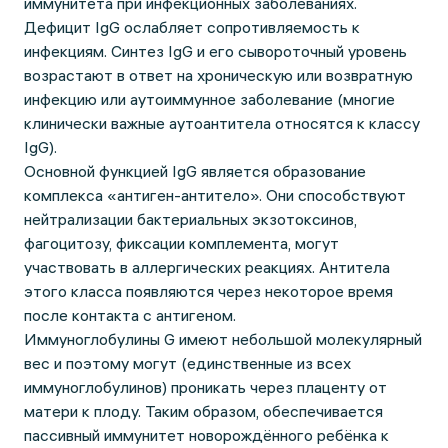
иммунитета при инфекционных заболеваниях.
Дефицит IgG ослабляет сопротивляемость к
инфекциям. Синтез IgG и его сывороточный уровень
возрастают в ответ на хроническую или возвратную
инфекцию или аутоиммунное заболевание (многие
клинически важные аутоантитела относятся к классу
IgG).
Основной функцией IgG является образование
комплекса «антиген-антитело». Они способствуют
нейтрализации бактериальных экзотоксинов,
фагоцитозу, фиксации комплемента, могут
участвовать в аллергических реакциях. Антитела
этого класса появляются через некоторое время
после контакта с антигеном.
Иммуноглобулины G имеют небольшой молекулярный
вес и поэтому могут (единственные из всех
иммуноглобулинов) проникать через плаценту от
матери к плоду. Таким образом, обеспечивается
пассивный иммунитет новорождённого ребёнка к