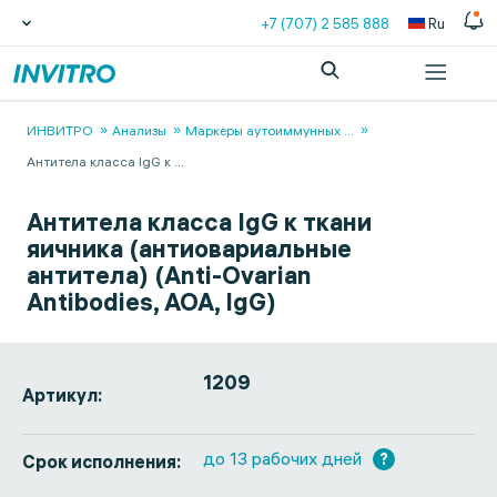
+7 (707) 2 585 888
Ru
ИНВИТРО
Анализы
Маркеры аутоиммунных
...
Антитела класса IgG к
...
Антитела класса IgG к ткани
яичника (антиовариальные
антитела) (Anti-Ovarian
Antibodies, AOA, IgG)
1209
Артикул:
до 13 рабочих дней
?
Срок исполнения: