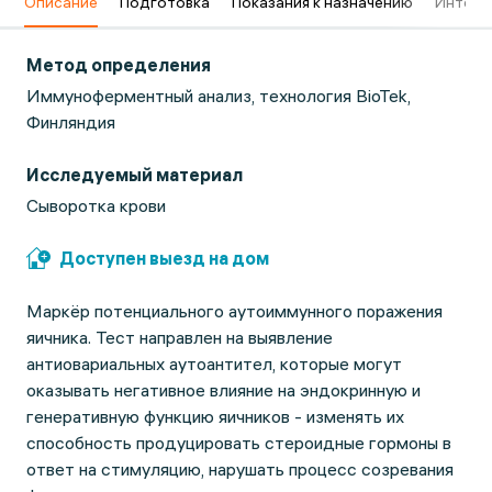
в
Описание
Подготовка
Показания к назначению
Интерп
Метод определения
Иммуноферментный анализ, технология BioTek,
Финляндия
Исследуемый материал
Сыворотка крови
Доступен выезд на дом
Маркёр потенциального аутоиммунного поражения
яичника. Тест направлен на выявление
антиовариальных аутоантител, которые могут
оказывать негативное влияние на эндокринную и
генеративную функцию яичников - изменять их
способность продуцировать стероидные гормоны в
ответ на стимуляцию, нарушать процесс созревания