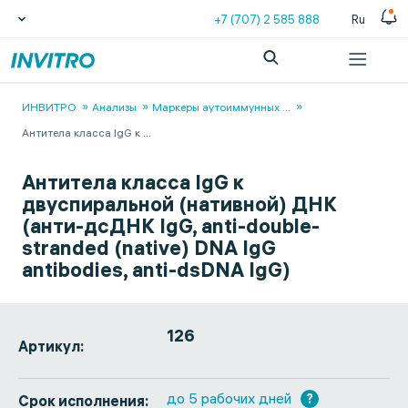
+7 (707) 2 585 888
Ru
ИНВИТРО
Анализы
Маркеры аутоиммунных
...
Антитела класса IgG к
...
Антитела класса IgG к
двуспиральной (нативной) ДНК
(анти-дсДНК IgG, anti-double-
stranded (native) DNA IgG
antibodies, anti-dsDNA IgG)
126
Артикул:
до 5 рабочих дней
?
Срок исполнения: