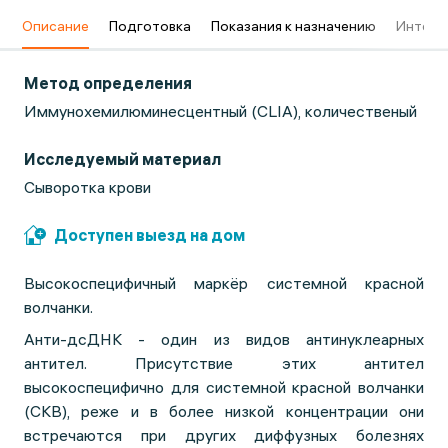
в
Описание
Подготовка
Показания к назначению
Интерп
Метод определения
Иммунохемилюминесцентный (CLIA), количественый
Исследуемый материал
Сыворотка крови
Доступен выезд на дом
Высокоспецифичный маркёр системной красной
волчанки.
Анти-дсДНК - один из видов антинуклеарных
антител. Присутствие этих антител
высокоспецифично для системной красной волчанки
(СКВ), реже и в более низкой концентрации они
встречаются при других диффузных болезнях