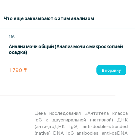
Что еще заказывают с этим анализом
116
Анализ мочи общий (Анализ мочи с микроскопией
осадка)
1 790 ₸
В корзину
Цена исследования «Антитела класса
IgG к двуспиральной (нативной) ДНК
(анти-дсДНК IgG, anti-double-stranded
(native) DNA IgG antibodies, anti-dsDNA