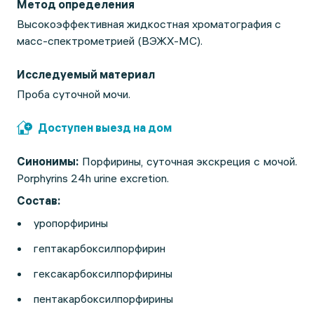
Метод определения
Высокоэффективная жидкостная хроматография с
масс-спектрометрией (ВЭЖХ-МС).
Исследуемый материал
Проба суточной мочи.
Доступен выезд на дом
Синонимы:
Порфирины, суточная экскреция с мочой.
Porphyrins 24h urine excretion.
Состав
:
уропорфирины
гептакарбоксилпорфирин
гексакарбоксилпорфирины
пентакарбоксилпорфирины