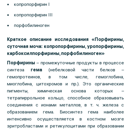
копропорфирин I
копропорфирин III
порфобилиноген
Краткое описание исследования «Порфирины,
суточная моча: копропорфирины, уропорфирины,
карбоксилпорфирины, порфобилиноген»
Порфирины
– промежуточные продукты в процессе
синтеза
гема
(небелковой части белков –
гемопротеинов, в том числе, гемоглобина,
миоглобина, цитохромов и пр.). Это органические
пигменты, химическая основа которых –
тетрапиррольное кольцо, способное образовывать
соединения с ионами металлов, в т. ч. железа с
образованием гема. Биосинтез гема наиболее
интенсивно осуществляется в костном мозге
эритробластами и ретикулоцитами при образовании