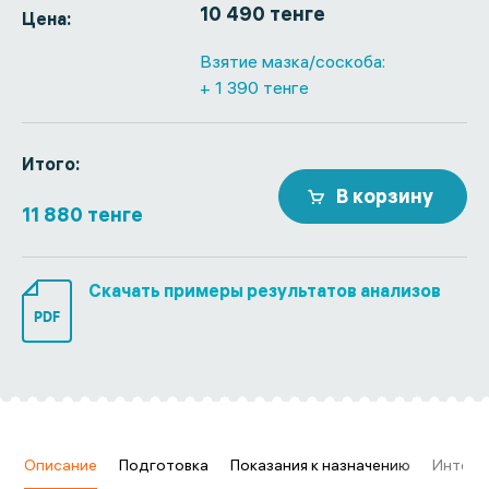
10 490 тенге
Цена:
Взятие мазка/соскоба:
+ 1 390 тенге
Итого:
В корзину
11 880 тенге
Скачать примеры результатов анализов
PDF
в
Описание
Подготовка
Показания к назначению
Интерп