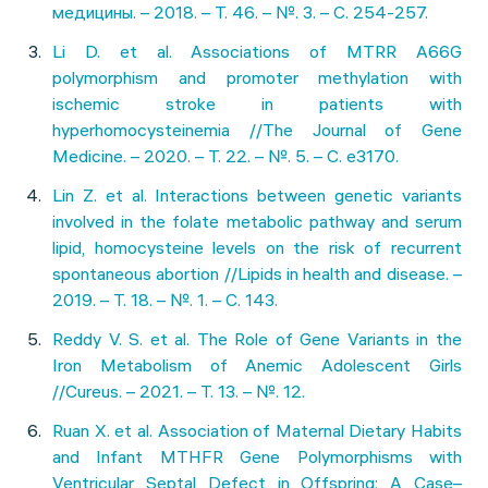
медицины. – 2018. – Т. 46. – №. 3. – С. 254-257.
Li D. et al. Associations of MTRR A66G
polymorphism and promoter methylation with
ischemic stroke in patients with
hyperhomocysteinemia //The Journal of Gene
Medicine. – 2020. – Т. 22. – №. 5. – С. e3170.
Lin Z. et al. Interactions between genetic variants
involved in the folate metabolic pathway and serum
lipid, homocysteine levels on the risk of recurrent
spontaneous abortion //Lipids in health and disease. –
2019. – Т. 18. – №. 1. – С. 143.
Reddy V. S. et al. The Role of Gene Variants in the
Iron Metabolism of Anemic Adolescent Girls
//Cureus. – 2021. – Т. 13. – №. 12.
Ruan X. et al. Association of Maternal Dietary Habits
and Infant MTHFR Gene Polymorphisms with
Ventricular Septal Defect in Offspring: A Case–