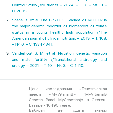
Control Study //Nutrients. – 2024. – Т. 16. – №. 13. –
С. 2005.
Shane B. et al. The 677C→ T variant of MTHFR is
the major genetic modifier of biomarkers of folate
status in a young, healthy Irish population //The
American journal of clinical nutrition. – 2018. – Т. 108.
– №. 6. – С. 1334-1341.
Vanderhout S. M. et al. Nutrition, genetic variation
and male fertility //Translational andrology and
urology. – 2021. – Т. 10. – №. 3. – С. 1410.
Цена исследования «Генетическая
панель «MyVitaminB» (MyVitaminB
Genetic Panel MyGenetics)» в Отеген-
Батыре - 10490 тенге.
Выбирая, где сдать анализ