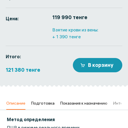
119 990 тенге
Цена:
Взятие крови из вены:
+ 1 390 тенге
Итого:
В корзину
121 380 тенге
ю
Описание
Подготовка
Показания к назначению
Интерп
Метод определения
ПЦР в режиме реального времени.