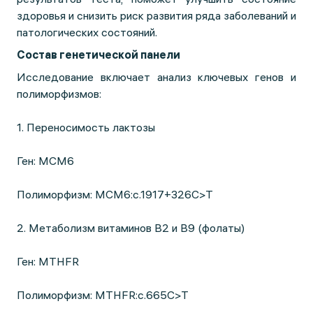
здоровья и снизить риск развития ряда заболеваний и
патологических состояний.
Состав генетической панели
Исследование включает анализ ключевых генов и
полиморфизмов:
1. Переносимость лактозы
Ген: MCM6
Полиморфизм: MCM6:c.1917+326C>T
2. Метаболизм витаминов B2 и B9 (фолаты)
Ген: MTHFR
Полиморфизм: MTHFR:c.665C>T