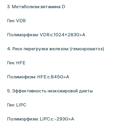
3. Метаболизм витамина D
Ген: VDR
Полиморфизм: VDR:c.1024+283G>A
4. Риск перегрузки железом (гемохроматоз)
Ген: HFE
Полимофизм: HFE:c.845G>A
5. Эффективность низкожировой диеты
Ген: LIPC
Полиморфизм: LIPC:c.-293G>A