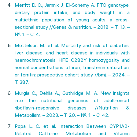
Merritt D. C., Jamnik J., El-Sohemy A. FTO genotype,
dietary protein intake, and body weight in a
multiethnic population of young adults: a cross-
sectional study //Genes & nutrition. – 2018. – Т. 13. –
№. 1. – С. 4.
Mottelson M. et al. Mortality and risk of diabetes,
liver disease, and heart disease in individuals with
haemochromatosis HFE C282Y homozygosity and
normal concentrations of iron, transferrin saturation,
or ferritin: prospective cohort study //bmj. – 2024. –
Т. 387.
Murgia C., Dehlia A., Guthridge M. A. New insights
into the nutritional genomics of adult-onset
riboflavin-responsive diseases //Nutrition &
Metabolism. – 2023. – Т. 20. – №. 1. – С. 42.
Popa L. C. et al. Interaction Between CYP1A2-
Related Caffeine Metabolism and Vitamin