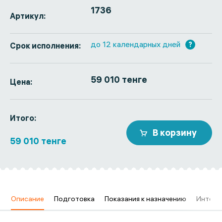
1736
Артикул:
до 12 календарных дней
?
Срок исполнения:
59 010 тенге
Цена:
Итого:
В корзину
59 010 тенге
в
Описание
Подготовка
Показания к назначению
Интерп