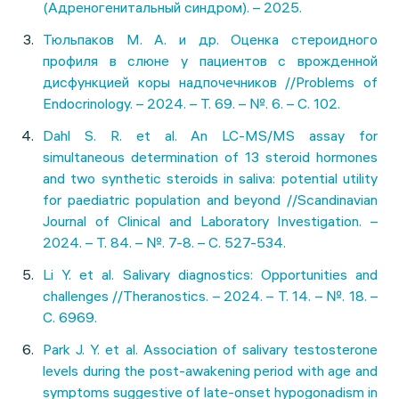
(Адреногенитальный синдром). – 2025.
Тюльпаков М. А. и др. Оценка стероидного
профиля в слюне у пациентов с врожденной
дисфункцией коры надпочечников //Problems of
Endocrinology. – 2024. – Т. 69. – №. 6. – С. 102.
Dahl S. R. et al. An LC-MS/MS assay for
simultaneous determination of 13 steroid hormones
and two synthetic steroids in saliva: potential utility
for paediatric population and beyond //Scandinavian
Journal of Clinical and Laboratory Investigation. –
2024. – Т. 84. – №. 7-8. – С. 527-534.
Li Y. et al. Salivary diagnostics: Opportunities and
challenges //Theranostics. – 2024. – Т. 14. – №. 18. –
С. 6969.
Park J. Y. et al. Association of salivary testosterone
levels during the post-awakening period with age and
symptoms suggestive of late-onset hypogonadism in