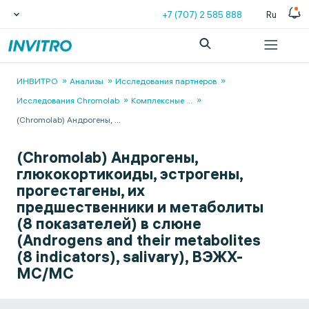
+7 (707) 2 585 888
Ru
ИНВИТРО
Анализы
Исследования партнеров
Исследования Chromolab
Комплексные
...
(Chromolab) Андрогены,
...
(Chromolab) Андрогены,
глюкокортикоиды, эстрогены,
прогестагены, их
предшественники и метаболиты
(8 показателей) в слюне
(Androgens and their metabolites
(8 indicators), salivary), ВЭЖХ-
МС/МС