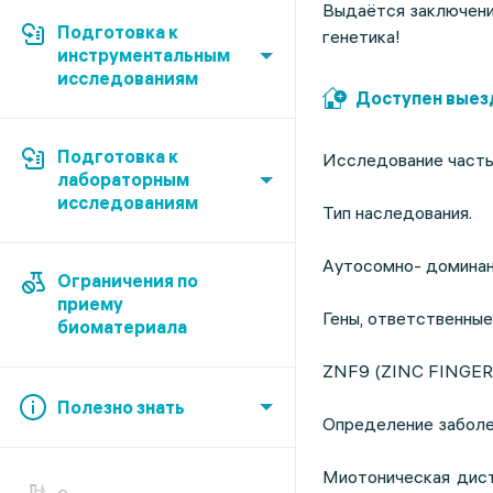
Выдаётся заключени
Подготовка к
генетика!
инструментальным
исследованиям
Доступен выез
Подготовка к
Исследование часты
лабораторным
исследованиям
Тип наследования.
Аутосомно- доминан
Ограничения по
приему
Гены, ответственные
биоматериала
ZNF9 (ZINC FINGER P
Полезно знать
Определение заболе
Миотоническая дист