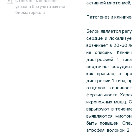
Cтоимость анализов
активной миотонией,
указана без учета взятия
биоматериала
Патогенез и клиниче
Белок является рег
сердце и локализуе
возникает в 20-60 
не описаны. Клини
дистрофией 1 типа
сердечно- сосудист
как правило, в пр
дистрофии 1 типа, п
отделов конечнос
фертильности. Хара
икроножных мышц. С
варьируют в течени
выявляются миотон
быть повышен. Спе
атрофия волокон 2 