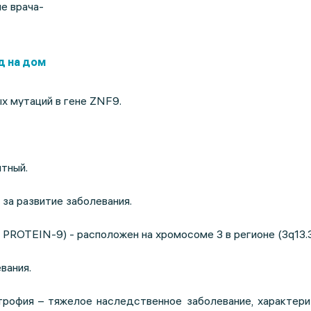
е врача-
д на дом
х мутаций в гене ZNF9.
тный.
 за развитие заболевания.
ROTEIN-9) - расположен на хромосоме 3 в регионе (3q13.3
вания.
рофия – тяжелое наследственное заболевание, характер