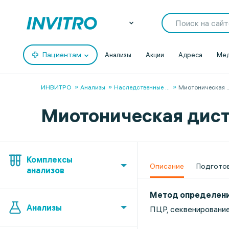
Пациентам
Анализы
Акции
Адреса
Мед
ИНВИТРО
Анализы
Наследственные
...
Миотоническая
.
Миотоническая дистр
Комплексы
Описание
Подгото
анализов
Метод определен
Анализы
ПЦР, секвенировани