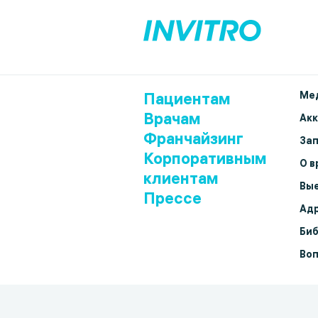
Пациентам
Мед
Врачам
Ак
Франчайзинг
Зап
Корпоративным
О в
клиентам
Вые
Прессе
Адр
Биб
Воп