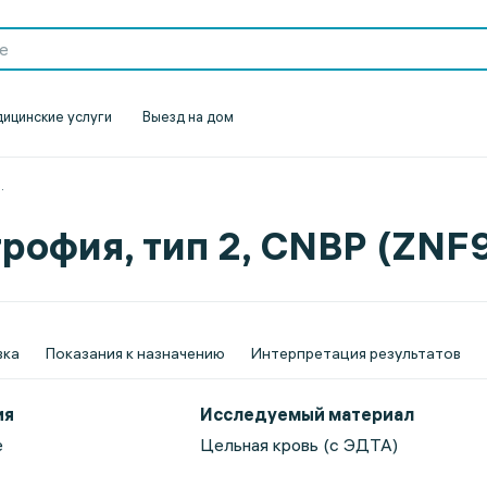
ицинские услуги
Выезд на дом
..
офия, тип 2, CNBP (ZNF9)
вка
Показания к назначению
Интерпретация результатов
ия
Исследуемый материал
е
Цельная кровь (с ЭДТА)