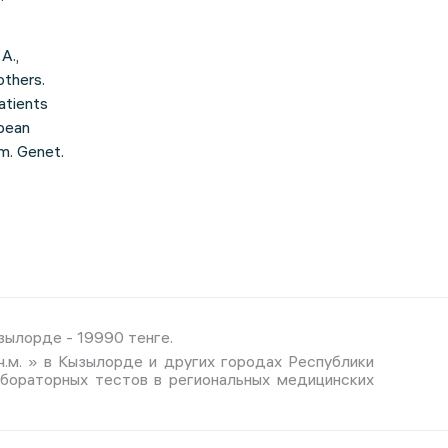
A.,
others.
atients
opean
um. Genet.
зылорде - 19990 тенге.
ч.м. » в Кызылорде и других городах Республики
абораторных тестов в региональных медицинских