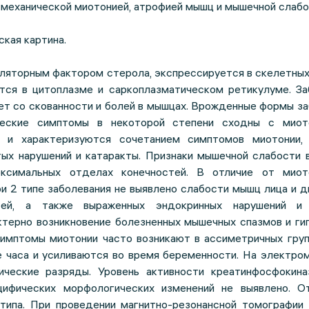
 механической миотонией, атрофией мышц и мышечной слаб
ская картина.
уляторным фактором стерола, экспрессируется в скелетны
тся в цитоплазме и саркоплазматическом ретикулуме. За
лет со скованности и болей в мышцах. Врожденные формы з
ческие симптомы в некоторой степени сходны с миот
 и характеризуются сочетанием симптомов миотонии, 
ых нарушений и катаракты. Признаки мышечной слабости в
оксимальных отделах конечностей. В отличие от миот
ри 2 типе заболевания не выявлено слабости мышц лица и 
тей, а также выраженных эндокринных нарушений и 
ктерно возникновение болезненных мышечных спазмов и ги
имптомы миотонии часто возникают в ассиметричных груп
е часа и усиливаются во время беременности. На электро
ические разряды. Уровень активности креатинфосфокин
цифических морфологических изменений не выявлено. О
типа. При проведении магнитно-резонансной томографии 