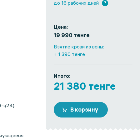
до 16 рабочих дней
?
Цена:
19 990 тенге
Взятие крови из вены:
+ 1 390 тенге
Итого:
21 380 тенге
-q24).
В корзину
изующееся