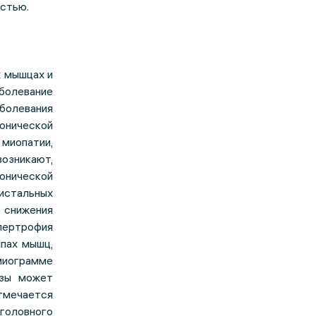
остью.
х мышцах и
болевание
аболевания
онической
миопатии,
озникают,
онической
дистальных
снижения
пертрофия
пах мышц,
миограмме
азы может
тмечается
головного