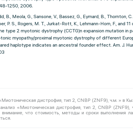
248-1250, 2006.
dd, B., Meola, G., Sansone, V., Bassez, G., Eymard, B., Thornton, C. 
per, P. S., Rogers, M. T., Jurkat-Rott, K., Lehmann-Horn, F., and 11 
the type 2 myotonic dystrophy (CCTG)n expansion mutation in p
otonic myopathy/proximal myotonic dystrophy of different Eur
 shared haplotype indicates an ancestral founder effect. Am. J. H
003
Миотоническая дистрофия, тип 2, CNBP (ZNF9), ч.м. » в Кы
 анализ «Миотоническая дистрофия, тип 2, CNBP (ZNF9), 
е внимание, что стоимость, методы и сроки выполнения л
ться.