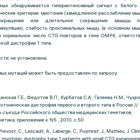
ных обнаруживается гиперинтенсивный сигнал с белого 
ческие критерии: миотония (замедленное расслабление мы
сокращения или длительное сокращение мышцы 
имуляции), слабость проксимальных мышц (в основном мыш
 и нормальное число CTG-повторов в гене DMPK, ответств
кой дистрофии 1 типа.
ти: не установлена.
ых мутаций может быть предоставлен по запросу.
енская Г.Е., Федотов В.П., Курбатов С.А., Галеева Н.М., Чухро
иотоническая дистрофия первого и второго типа в России //
о съезда Российского общества медицинских генетиков,
етика, приложение к N5 , 2010, с.50
revost, C., Lescault, A., Laberge, C., Puymirat, J., Mathieu, J. Clini
f myotonic dystrophy type 1 patients with small CTG expansions