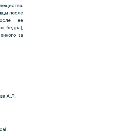
вещества.
шцы после
после ее
ц бедра),
енного за
ва А.Л.,
cal
.