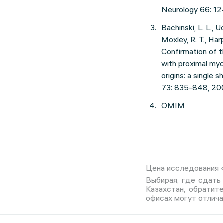
Neurology 66: 1
Bachinski, L. L., U
Moxley, R. T., Har
Confirmation of 
with proximal my
origins: a single
73: 835-848, 2
ОMIM
Цена исследования «
Выбирая, где сдать
Казахстан, обратит
офисах могут отлича