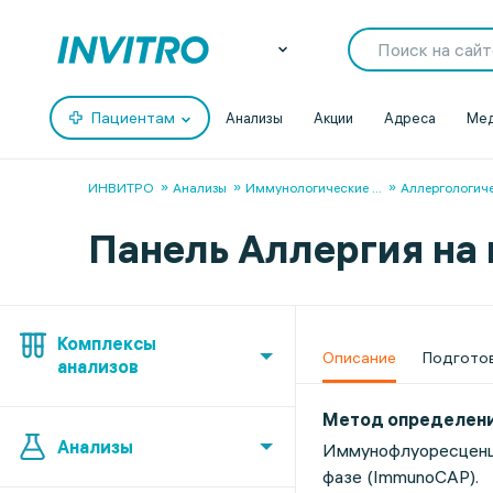
Пациентам
Анализы
Акции
Адреса
Мед
ИНВИТРО
Анализы
Иммунологические
...
Аллергологич
Панель Аллергия на
Комплексы
Описание
Подгото
анализов
Метод определен
Анализы
Иммунофлуоресценц
фазе (ImmunoCAP).