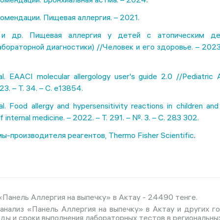
омендации. Пищевая аллергия. – 2021.
 и др. Пищевая аллергия у детей с атопическим де
бораторной диагностики) //Человек и его здоровье. – 2023. 
l. EAACI molecular allergology user's guide 2.0 //Pediatric 
3. – Т. 34. – С. e13854.
al. Food allergy and hypersensitivity reactions in children a
f internal medicine. – 2022. – Т. 291. – №. 3. – С. 283 302.
-производителя реагентов, Thermo Fisher Scientific
.
Панель Аллергия на выпечку» в Актау - 24490 тенге.
анализ «Панель Аллергия на выпечку» в Актау и других го
ды и сроки выполнения лабораторных тестов в региональны