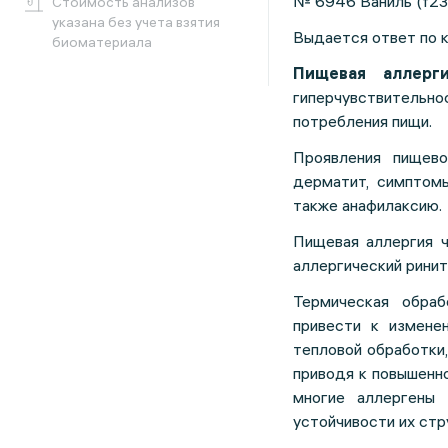
№ 6946 Ваниль (f23
Cтоимость анализов
указана без учета взятия
Выдается ответ по 
биоматериала
Пищевая аллерг
гиперчувствитель
потребления пищи.
Проявления пищево
дерматит, симптомы
также анафилаксию.
Пищевая аллергия ч
аллергический ринит
Термическая обра
привести к измене
тепловой обработки
приводя к повышенн
многие аллергены 
устойчивости их стр