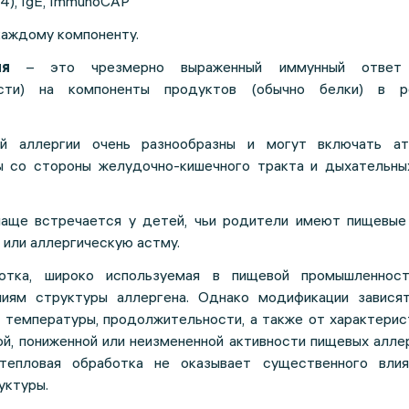
4), IgE, ImmunoCAP
каждому компоненту.
ия
– это чрезмерно выраженный иммунный ответ 
ности) на компоненты продуктов (обычно белки) в р
й аллергии очень разнообразны и могут включать ат
 со стороны желудочно-кишечного тракта и дыхательных
аще встречается у детей, чьи родители имеют пищевые 
 или аллергическую астму.
ботка, широко используемая в пищевой промышленнос
ниям структуры аллергена. Однако модификации завися
, температуры, продолжительности, а также от характерис
ой, пониженной или неизмененной активности пищевых алле
тепловая обработка не оказывает существенного влия
уктуры.