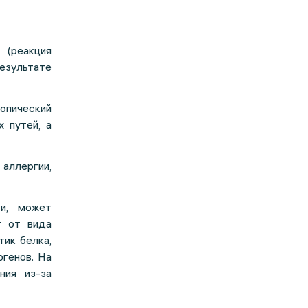
(реакция
езультате
опический
 путей, а
аллергии,
ти, может
т от вида
тик белка,
ргенов. На
ния из-за