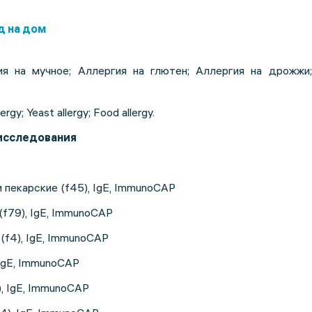
д на дом
я на мучное; Аллергия на глютен; Аллергия на дрожжи
lergy; Yeast allergy; Food allergy.
 исследования
екарские (f45), IgE, ImmunoCAP
f79), IgE, ImmunoCAP
f4), IgE, ImmunoCAP
IgE, ImmunoCAP
, IgE, ImmunoCAP