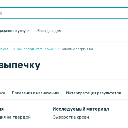
ицинские услуги
Выезд на дом
еские
...
Технология ImmunoCAP
Панель Аллергия на
...
 выпечку
вка
Показания к назначению
Интерпретация результатов
ия
Исследуемый материал
ия на твердой
Сыворотка крови.