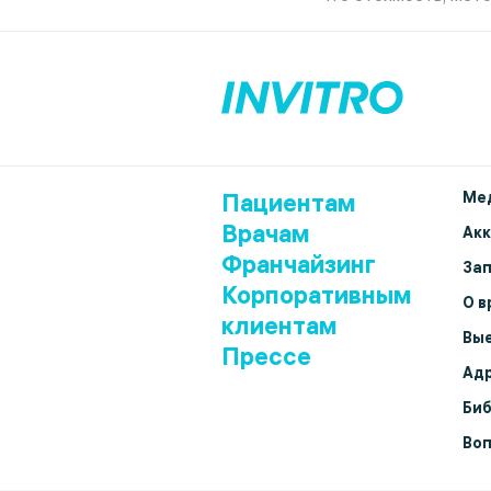
Пациентам
Мед
Врачам
Ак
Франчайзинг
Зап
Корпоративным
О в
клиентам
Вые
Прессе
Адр
Биб
Воп