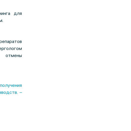
нинга для
м.
епаратов
ергологом
й отмены
 получения
зводств. –