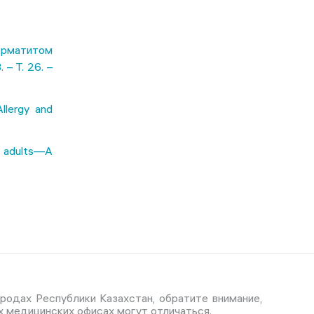
рматитом
– Т. 26. –
Allergy and
nd adults—A
родах Республики Казахстан, обратите внимание,
х медицинских офисах могут отличаться.