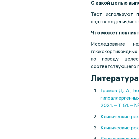
С какой целью вы
Тест используют п
подтверждения/искл
Что может повлият
Исследование н
глюкокортикоидных 
по поводу целес
соответствующего п
Литература
Громов Д. А., Б
гипоаллергенных
2021. – Т. 51. – №
Клинические рек
Клинические рек
Клинические рек