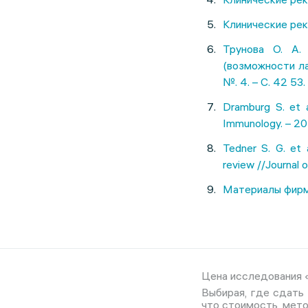
Клинические рек
Трунова О. А.
(возможности ла
№. 4. – С. 42 53.
Dramburg S. et a
Immunology. – 202
Tedner S. G. et 
review //Journal o
Материалы фирмы
Цена исследования «
Выбирая, где сдать 
что стоимость, мето