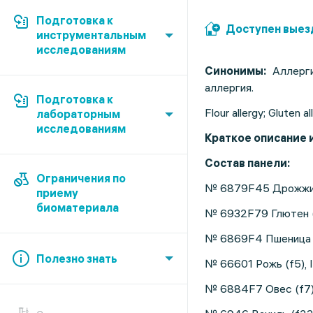
Подготовка к
Доступен выез
инструментальным
исследованиям
Синонимы:
Аллерги
аллергия.
Подготовка к
Flour allergy; Gluten al
лабораторным
исследованиям
Краткое описание
Состав панели:
Ограничения по
№ 6879F45 Дрожжи п
приему
биоматериала
№ 6932F79 Глютен (
№ 6869F4 Пшеница (
Полезно знать
№ 66601 Рожь (f5), 
№ 6884F7 Овес (f7)