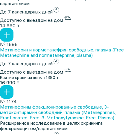
параганглиом.
До 7 календарных дней
Доступно с выездом на дом
14 990 ₸
№ 1696
Метанефрин и норметанефрин свободные, плазма (Free
Metanephrine and normetanephrine, plasma)
До 7 календарных дней
Доступно с выездом на дом
Взятие крови из вены:
+1390 ₸
16 990 ₸
№ 1174
Метанефрины фракционированные свободные, 3-
метокситирамин свободный, плазма (Metanephrines,
Fractionated, Free, 3-Methoxytyramine, Free, Plasma)
Расширенное исследование в целях скрининга
феохромоцитом/параганглиом.