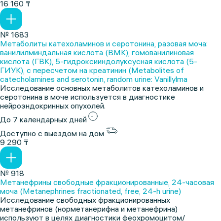
16 160 ₸
№ 1683
Метаболиты катехоламинов и серотонина, разовая моча:
ванилилминдальная кислота (ВМК), гомованилиновая
кислота (ГВК), 5-гидроксииндолуксусная кислота (5-
ГИУК), с пересчетом на креатинин (Metabolites of
catecholamines and serotonin, random urine: Vanillylma
Исследование основных метаболитов катехоламинов и
серотонина в моче используется в диагностике
нейроэндокринных опухолей.
До 7 календарных дней
Доступно с выездом на дом
9 290 ₸
№ 918
Метанефрины свободные фракционированные, 24-часовая
моча (Metanephrines fractionated, free, 24-h urine)
Исследование свободных фракционированных
метанефринов (норметанерифна и метанефрина)
используют в целях диагностики феохромоцитом/