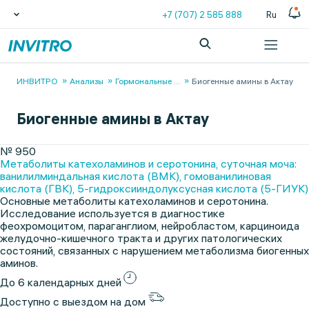
+7 (707) 2 585 888
Ru
ИНВИТРО
Анализы
Гормональные
...
Биогенные амины в Актау
Биогенные амины в Актау
№ 950
Метаболиты катехоламинов и серотонина, суточная моча:
ванилилминдальная кислота (ВМК), гомованилиновая
кислота (ГВК), 5-гидроксииндолуксусная кислота (5-ГИУК)
Основные метаболиты катехоламинов и серотонина.
Исследование используется в диагностике
феохромоцитом, параганглиом, нейробластом, карциноида
желудочно-кишечного тракта и других патологических
состояний, связанных с нарушением метаболизма биогенных
аминов.
До 6 календарных дней
Доступно с выездом на дом