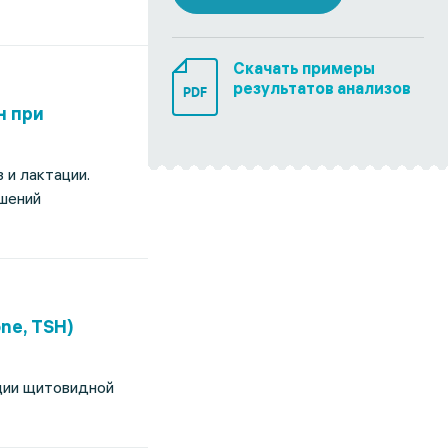
Скачать примеры
результатов анализов
PDF
н при
 и лактации.
ушений
ne, TSH)
кции щитовидной