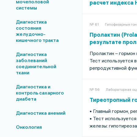
мочеполовой
расчет индекса
системы
Диагностика
№ 61
Гипофизарные гон
состояния
желудочно-
Пролактин (Prol
кишечного тракта
результате прол
Пролактин – гормон 
Диагностика
заболеваний
Тест используется в
соединительной
репродуктивной фун
ткани
Диагностика и
№ 56
Лабораторная оц
контроль сахарного
диабета
Тиреотропный гор
• Главный гормон, 
Диагностика анемий
• Тест используется
железы: гипотиреоза
Онкология