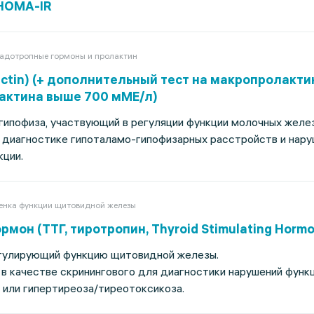
 HOMA-IR
адотропные гормоны и пролактин
actin) (+ дополнительный тест на макропролакти
актина выше 700 мМE/л)
гипофиза, участвующий в регуляции функции молочных желез
 диагностике гипоталамо-гипофизарных расстройств и нар
кции.
енка функции щитовидной железы
мон (ТТГ, тиротропин, Thyroid Stimulating Hormo
регулирующий функцию щитовидной железы.
 в качестве скринингового для диагностики нарушений фун
 или гипертиреоза/тиреотоксикоза.