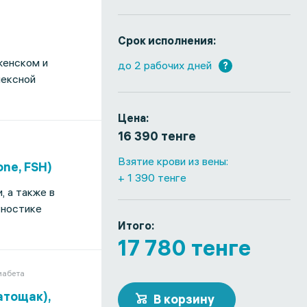
Срок исполнения:
женском и
до 2 рабочих дней
?
лексной
Цена:
16 390 тенге
Взятие крови из вены:
ne, FSH)
+ 1 390 тенге
 а также в
гностике
Итого:
17 780 тенге
иабета
атощак),
В корзину