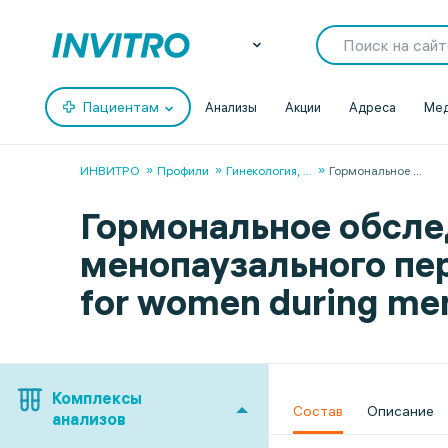
Пациентам
Анализы
Акции
Адреса
Мед
ИНВИТРО
Профили
Гинекология,
...
Гормональное
...
Гормональное обсле
менопаузального пе
for women during men
Комплексы
Состав
Описание
анализов