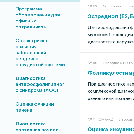
№ 62
Эстрогены и про
Программа
обследования для
Эстрадиол (E2, Es
офисных
сотрудников
Для исследования фу
мужском бесплодии,
Оценка риска
диагностике наруше
развития
заболеваний
сердечно-
№ 59
Гипофизарные го
сосудистой системы
Фолликулостимул
Диагностика
При диагностике нар
антифосфолипидног
о синдрома (АФС)
комплексной диагно
раннего или позднег
Оценка функции
печени
№ 11HOMA-KZ
Лаборат
Диагностика
Оценка инсулино
состояния почек и