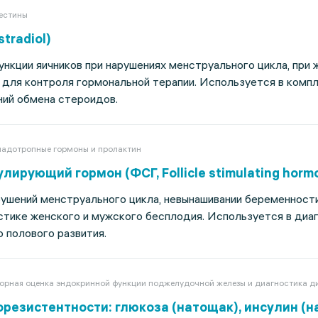
гестины
tradiol)
нкции яичников при нарушениях менструального цикла, при 
 для контроля гормональной терапии. Используется в комп
ний обмена стероидов.
надотропные гормоны и пролактин
ирующий гормон (ФСГ, Follicle stimulating hormo
ушений менструального цикла, невынашивании беременности,
стике женского и мужского бесплодия. Используется в диа
о полового развития.
орная оценка эндокринной функции поджелудочной железы и диагностика д
резистентности: глюкоза (натощак), инсулин (н