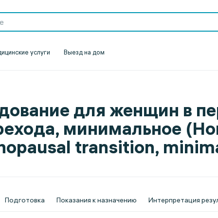
ицинские услуги
Выезд на дом
дование для женщин в п
рехода, минимальное (Hor
opausal transition, minim
Подготовка
Показания к назначению
Интерпретация резу