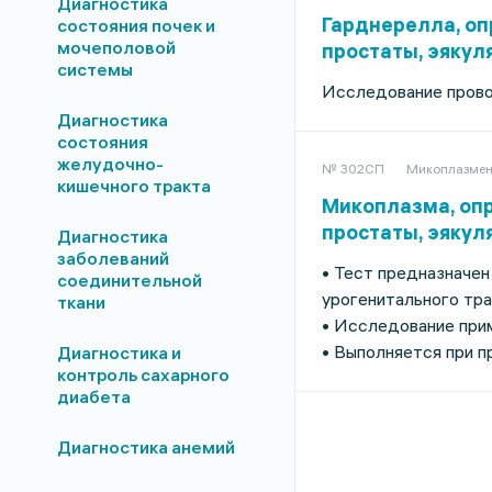
Диагностика
Гарднерелла, опр
состояния почек и
мочеполовой
простаты, эякул
системы
Исследование провод
Диагностика
состояния
желудочно-
№ 302СП
Микоплазмен
кишечного тракта
Микоплазма, опр
простаты, эякул
Диагностика
заболеваний
• Тест предназначен
соединительной
урогенитального тра
ткани
• Исследование при
• Выполняется при п
Диагностика и
контроль сахарного
диабета
Диагностика анемий