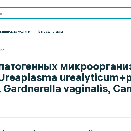
ицинские услуги
Выезд на дом
ние
...
патогенных микроорганиз
 Ureaplasma urealyticum+
Gardnerella vaginalis, Can