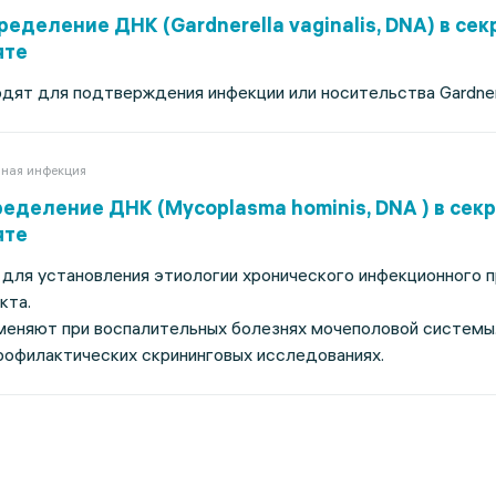
еделение ДНК (Gardnerella vaginalis, DNA) в сек
яте
ят для подтверждения инфекции или носительства Gardnerell
ная инфекция
еделение ДНК (Mycoplasma hominis, DNA ) в сек
яте
 для установления этиологии хронического инфекционного 
кта.
меняют при воспалительных болезнях мочеполовой системы
рофилактических скрининговых исследованиях.