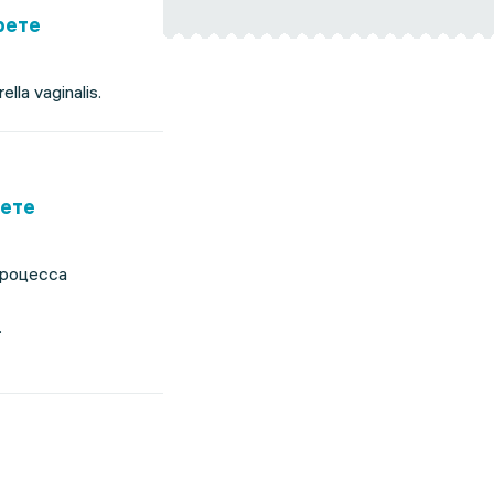
рете
a vaginalis.
рете
процесса
.