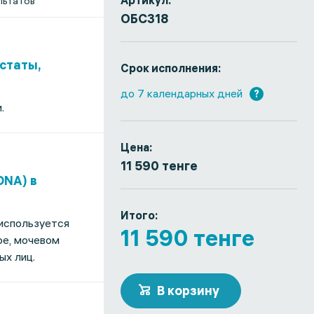
Артикул:
льтатов
ОБС318
статы,
Срок исполнения:
до 7 календарных дней
?
.
Цена:
11 590 тенге
DNA) в
Итого:
 используется
11 590 тенге
ре, мочевом
ых лиц.
В корзину