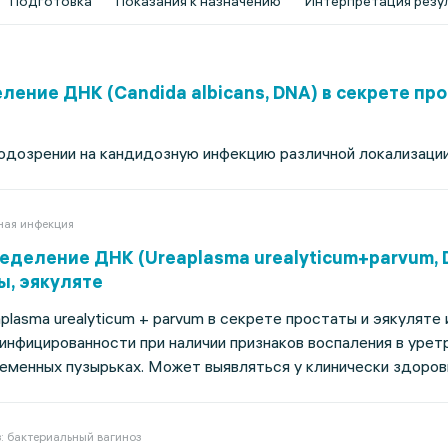
Подготовка
Показания к назначению
Интерпретация резу
ление ДНК (Candida albicans, DNA) в секрете про
одозрении на кандидозную инфекцию различной локализации
ная инфекция
еделение ДНК (Ureaplasma urealyticum+parvum, 
ы, эякуляте
lasma urealyticum + parvum в секрете простаты и эякуляте
нфицированности при наличии признаков воспаления в урет
семенных пузырьках. Может выявляться у клинически здоров
: бактериальный вагиноз