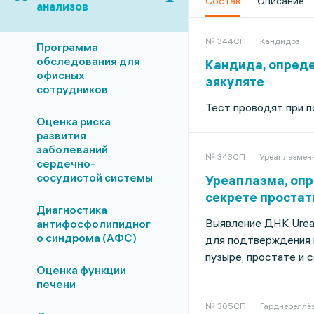
Состав
Описание
анализов
№ 344СП
Кандидоз
Программа
обследования для
Кандида, опреде
офисных
эякуляте
сотрудников
Тест проводят при п
Оценка риска
развития
заболеваний
№ 343СП
Уреаплазмен
сердечно-
сосудистой системы
Уреаплазма, опр
секрете простат
Диагностика
Выявление ДНК Ureap
антифосфолипидног
о синдрома (АФС)
для подтверждения и
пузыре, простате и 
Оценка функции
печени
№ 305СП
Гарднереллёз