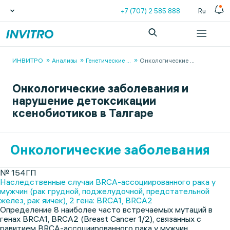
+7 (707) 2 585 888
Ru
ИНВИТРО
Анализы
Генетические
...
Онкологические
...
Онкологические заболевания и
нарушение детоксикации
ксенобиотиков в Талгаре
Онкологические заболевания
№ 154ГП
Наследственные случаи BRCA-ассоциированного рака у
мужчин (рак грудной, поджелудочной, предстательной
желез, рак яичек), 2 гена: BRCA1, BRCA2
Определение 8 наиболее часто встречаемых мутаций в
генах BRCA1, BRCA2 (Breast Cancer 1/2), связанных с
равитием BRCA-ассоциированного рака у мужчин.