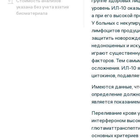
группе здоровых лиц
Cтоимость анализов
указана без учета взятия
уровень ИЛ-10 оказы
биоматериала
а при его высокой п
У больных с некупи
лимфоцитов продуци
защитить новорожде
недоношенных и иск
играют существенну
факторов. Тем самым
осложнения. ИЛ-10 я
цитокинов, подавляе
Имеются данные, чт
определение должно 
является показанием
Переливание крови у
интерфероном высок
глютаматтранспептид
основных критериев 