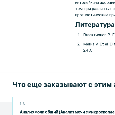
интрлейкина ассоци
тем, при различных 
прогностическим при
Литература
Галактионов В. 
Marks V. Et al. D
240.
Что еще заказывают с этим
116
Анализ мочи общий (Анализ мочи с микроскопие