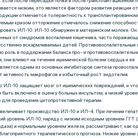
. Если после пересадки почки в послетрансплантационном 
вается низким, это является фактором развития реакции о
родукции отмечается толерантность к трансплантированному
руемым кризом отторжения отмечалось снижение способнос
ровать ИЛ-10. ИЛ-10 обнаружен в материнском молоке. Он
нных от синдромов воспаления кишечника, часто поражающ
усственно вскармливаемых детей. Противовоспалительные 
ю роль в поддержании баланса про- и противовоспалительн
, они влияют на течение ишемической болезни сердца и её
вляется одним из основных ингибиторов синтеза провоспал
т активность макрофагов и избыточный рост эндотелия.
о ИЛ-10 защищает мозг от ишемических повреждений, и что
быть включено в оценку больных инсультом, а низкий уров
 для проведения цитопротективной терапии.
величивает производство ИЛ-10 и ИЛ-4. При лечении гепат
ий уровень ИЛ-10, наряду с низким исходным уровнем ГГТ 
аза) и нормальным уровнем железа, рассматривают, как од
благоприятного терапевтического прогноза. Низкие уровни 