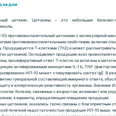
д на дом
льный цитокин. Цитокины - это небольшие белково-
екулы.
10) противовоспалительный цитокинин с молекулярной масс
ногими противововоспалительными свойствами, включая спо
у. Продуцируется Т-клетками (Th2) и может рассматривать
гих цитокинов. Он подавляет продукцию всех провоспалите
она, пролиферативный ответ Т-клеток на антигены и митоген
рецию активированными моноцитами IL-1 b, TNF (фактор не
 одновременно ИЛ-10 может стимулировать синтез IgE. В ре
звитию гуморальной составляющей иммунного ответа, обусл
щиту и аллергическую реактивность организма. Значение И
тологии: болезни, связанные с возрастом, возникают или ух
алении, а варианты, определяющие повышение продукции
ых цитокинов, оказались тесно связаны с благоприятным с
ской почечной недостаточностью продукция ИЛ-10 выше, че