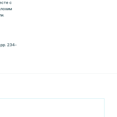
есте с
плохим
и.
g pp. 234-