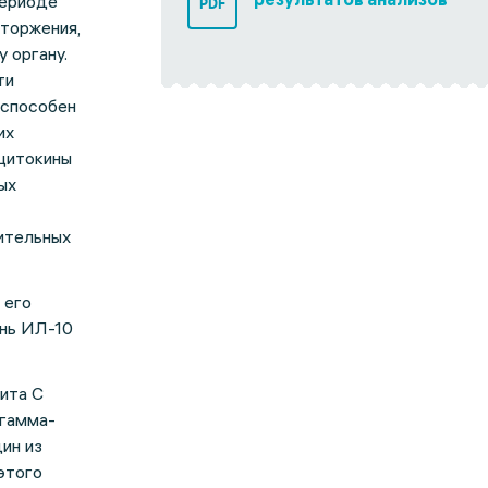
периоде
PDF
тторжения,
 органу.
ти
 способен
их
цитокины
ых
ительных
 его
ень ИЛ-10
ита С
(гамма-
ин из
этого