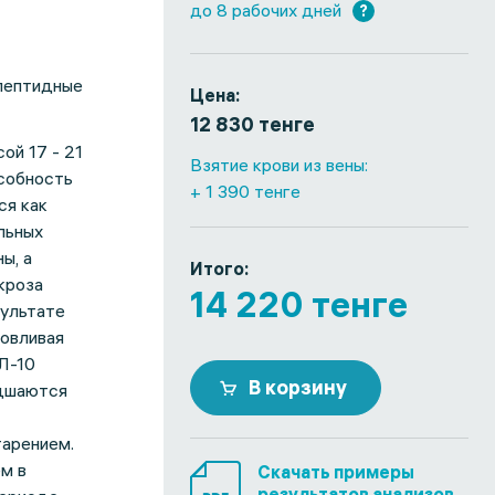
до 8 рабочих дней
?
пептидные
Цена:
12 830 тенге
ой 17 - 21
Взятие крови из вены:
собность
+ 1 390 тенге
ся как
льных
ы, а
Итого:
кроза
14 220 тенге
зультате
овливая
Л-10
В корзину
удшаются
тарением.
м в
Скачать примеры
результатов анализов