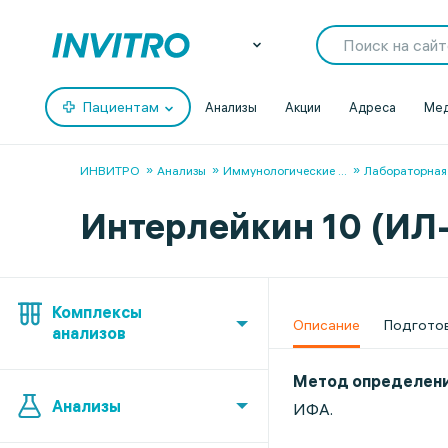
Пациентам
Анализы
Акции
Адреса
Мед
ИНВИТРО
Анализы
Иммунологические
...
Лабораторная
Интерлейкин 10 (ИЛ-10
Комплексы
Описание
Подгото
анализов
Метод определен
Анализы
ИФА.