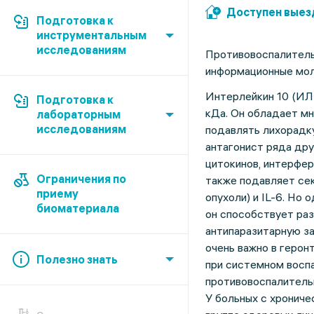
Доступен выез
Подготовка к
инструментальным
исследованиям
Противовоспалите
информационные мол
Интерлейкин 10 (ИЛ-
Подготовка к
кДа. Он обладает м
лабораторным
исследованиям
подавлять лихорадк
антагонист ряда дру
цитокинов, интерфер
Ограничения по
также подавляет сек
приему
опухоли) и IL-6. Но
биоматериала
он способствует ра
антипаразитарную за
очень важно в герон
Полезно знать
при системном восп
противовоспалительн
У больных с хрониче