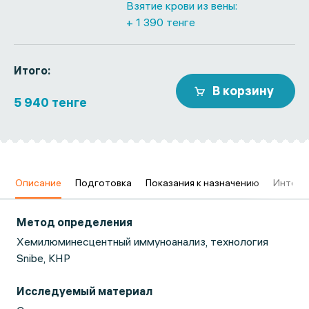
Взятие крови из вены:
+ 1 390 тенге
Итого:
В корзину
5 940 тенге
в
Описание
Подготовка
Показания к назначению
Интерп
Метод определения
Хемилюминесцентный иммуноанализ, технология
Snibe, КНР
Исследуемый материал