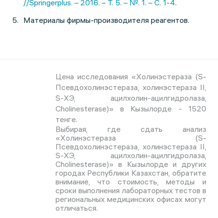
//Springerplus. – 2016. – Т. 5. – №. 1. – С. 1-4
.
Материалы фирмы-производителя реагентов.
Цена исследования «Холинэстераза (S-
Псевдохолинэстераза, холинэстераза II,
S-ХЭ, ацилхолин-ацилгидролаза,
Cholinesterase)» в Кызылорде - 1520
тенге.
Выбирая, где сдать анализ
«Холинэстераза (S-
Псевдохолинэстераза, холинэстераза II,
S-ХЭ, ацилхолин-ацилгидролаза,
Cholinesterase)» в Кызылорде и других
городах Республики Казахстан, обратите
внимание, что стоимость, методы и
сроки выполнения лабораторных тестов в
региональных медицинских офисах могут
отличаться.