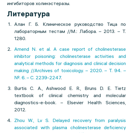
ингибиторов холинэстеразы.
Литература
Алан Г. Б. Клиническое руководство Тица по
лабораторным тестам //М.: Лабора. – 2013. – Т.
1280.
Amend N. et al. A case report of cholinesterase
inhibitor poisoning: cholinesterase activities and
analytical methods for diagnosis and clinical decision
making //Archives of toxicology. – 2020. – Т. 94. –
№. 6. – С. 2239-2247
.
Burtis C. A., Ashwood E. R., Bruns D. E. Tietz
textbook of clinical chemistry and molecular
diagnostics-e-book. – Elsevier Health Sciences,
2012.
Zhou W., Lv S. Delayed recovery from paralysis
associated with plasma cholinesterase deficiency