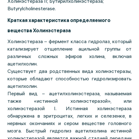
Холинэстераза II; Бутирилхолинэстераза;
Butyrylcholinesterase.
Краткая характеристика определяемого
вещества Холинэстераза
Холинэстераза – фермент класса гидролаз, который
катализирует отщепление ацильной группы от
различных сложных эфиров холина, включая
ацетилхолин.
Существует два родственных вида холинэстеразы,
которые обладают способностью гидролизировать
ацетилхолин.
Первый вид – ацетилхолинэстераза, называемая
также «истинной холинэстеразой», или
холинэстеразой I. Истинная холинэстераза
обнаружена в эритроцитах, легких и селезенке, в
нервных окончаниях и сером веществе головного
мозга. Быстрый гидролиз ацетилхолина истинной
холинэстеразой является важной стадией передачи