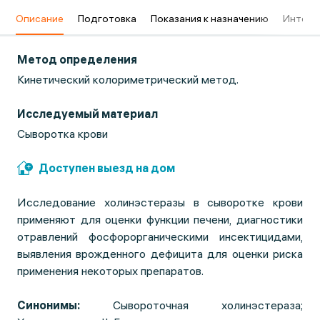
в
Описание
Подготовка
Показания к назначению
Интерп
Метод определения
Кинетический колориметрический метод.
Исследуемый материал
Сыворотка крови
Доступен выезд на дом
Исследование холинэстеразы в сыворотке крови
применяют для оценки функции печени, диагностики
отравлений фосфорорганическими инсектицидами,
выявления врожденного дефицита для оценки риска
применения некоторых препаратов.
Синонимы:
Сывороточная холинэстераза;