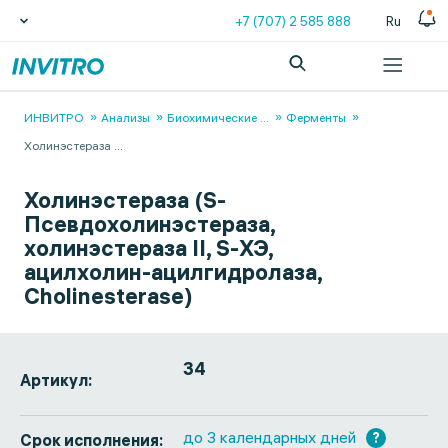
+7 (707) 2 585 888
Ru
ИНВИТРО
Анализы
Биохимические
...
Ферменты
Холинэстераза
...
Холинэстераза (S-
Псевдохолинэстераза,
холинэстераза II, S-ХЭ,
ацилхолин-ацилгидролаза,
Cholinesterase)
34
Артикул:
до 3 календарных дней
?
Срок исполнения: