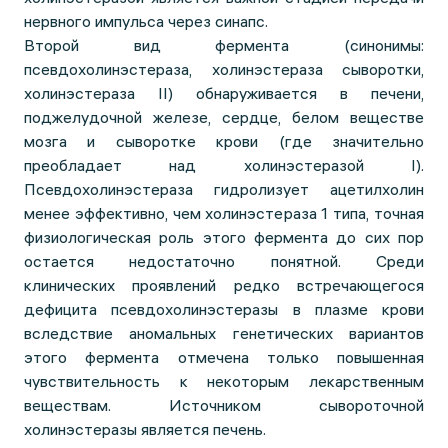
нервного импульса через синапс.
Второй вид фермента (синонимы:
псевдохолинэстераза, холинэстераза сыворотки,
холинэстераза II) обнаруживается в печени,
поджелудочной железе, сердце, белом веществе
мозга и сыворотке крови (где значительно
преобладает над холинэстеразой I).
Псевдохолинэстераза гидролизует ацетилхолин
менее эффективно, чем холинэстераза 1 типа, точная
физиологическая роль этого фермента до сих пор
остается недостаточно понятной. Среди
клинических проявлений редко встречающегося
дефицита псевдохолинэстеразы в плазме крови
вследствие аномальных генетических вариантов
этого фермента отмечена только повышенная
чувствительность к некоторым лекарственным
веществам. Источником сывороточной
холинэстеразы является печень.