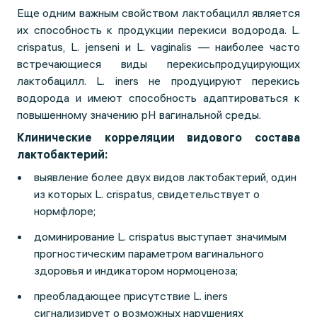
Еще одним важным свойством лактобацилл является
их способность к продукции перекиси водорода. L.
crispatus, L. jenseni и L. vaginalis — наиболее часто
встречающиеся виды перекисьпродуцирующих
лактобацилл. L. iners не продуцируют перекись
водорода и имеют способность адаптироваться к
повышенному значению pH вагинальной среды.
Клинические корреляции видового состава
лактобактерий:
выявление более двух видов лактобактерий, один
из которых L. crispatus, свидетельствует о
нормфлоре;
доминирование L. crispatus выступает значимым
прогностическим параметром вагинального
здоровья и индикатором нормоценоза;
преобладающее присутствие L. iners
сигнализирует о возможных нарушениях