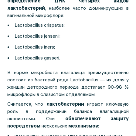
определение ДНК четырех видов
лактобактерий
, наиболее часто доминирующих в
вагинальной микрофлоре:
Lactobacillus crispatus;
Lactobacillus jensenii;
Lactobacillus iners;
Lactobacillus gasseri.
В норме микробиота влагалища преимущественно
состоит из бактерий рода Lactobacillus — их доля у
женщин детородного периода достигает 90-98 %
микрофлоры в слизистом отделяемом.
Считается, что
лактобактерии
играют ключевую
роль в поддержании баланса влагалищной
экосистемы. Они
обеспечивают защиту
посредством
нескольких
механизмов
:
вытесняют патогенные микроорганизмы за счет