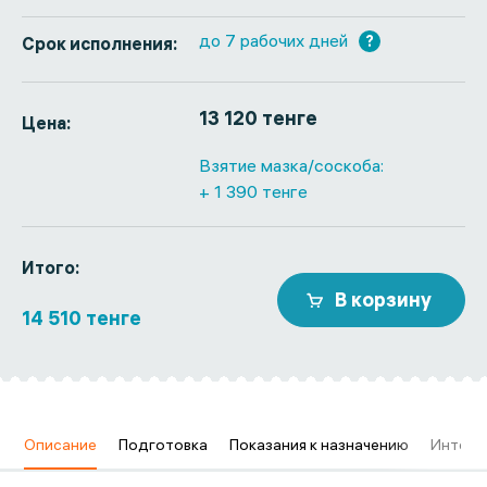
до 7 рабочих дней
?
Срок исполнения:
13 120 тенге
Цена:
Взятие мазка/соскоба:
+ 1 390 тенге
Итого:
В корзину
14 510 тенге
в
Описание
Подготовка
Показания к назначению
Интерп