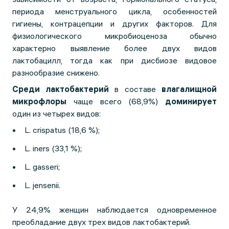
периода менструального цикла, особенностей
гигиены, контрацепции и других факторов. Для
физиологического микробиоценоза обычно
характерно выявление более двух видов
лактобацилл, тогда как при дисбиозе видовое
разнообразие снижено.
Среди лактобактерий
в составе
влагалищной
микрофлоры
чаще всего (68,9%)
доминирует
один из четырех видов:
L. crispatus (18,6 %);
L. iners (33,1 %);
L. gasseri;
L. jensenii.
У 24,9% женщин наблюдается одновременное
преобладание двух трех видов лактобактерий.