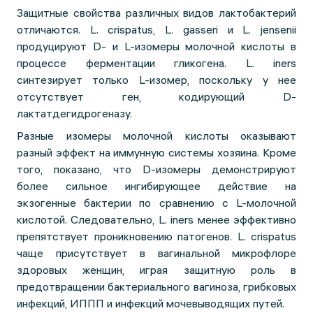
Защитные свойства различных видов лактобактерий
отличаются. L. crispatus, L. gasseri и L. jensenii
продуцируют D- и L-изомеры молочной кислоты в
процессе ферментации гликогена. L. iners
синтезирует только L-изомер, поскольку у нее
отсутствует ген, кодирующий D-
лактатдегидрогеназу.
Разные изомеры молочной кислоты оказывают
разный эффект на иммунную системы хозяина. Кроме
того, показано, что D-изомеры демонстрируют
более сильное ингибирующее действие на
экзогенные бактерии по сравнению с L-молочной
кислотой. Следовательно, L. iners менее эффективно
препятствует проникновению патогенов. L. crispatus
чаще присутствует в вагинальной микрофлоре
здоровых женщин, играя защитную роль в
предотвращении бактериального вагиноза, грибковых
инфекций, ИППП и инфекций мочевыводящих путей.