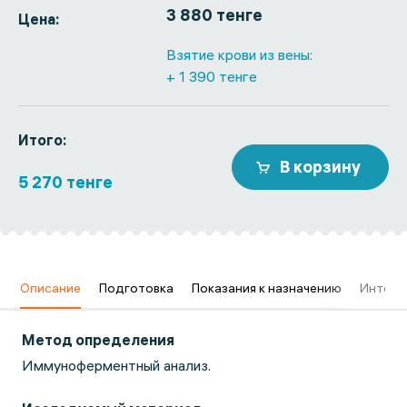
3 880 тенге
Цена:
Взятие крови из вены:
+ 1 390 тенге
Итого:
В корзину
5 270 тенге
в
Описание
Подготовка
Показания к назначению
Интерп
Метод определения
Иммуноферментный анализ.