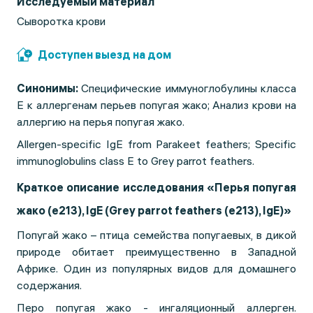
Исследуемый материал
Сыворотка крови
Доступен выезд на дом
Синонимы:
Специфические иммуноглобулины класса
Е к аллергенам перьев попугая жако;
Анализ крови на
аллергию на перья попугая жако.
Allergen-specific IgE from Parakeet feathers; Specific
immunoglobulins class E to Grey parrot feathers.
Краткое описание исследования
«Перья попугая
жако (e213), IgE (Grey parrot feathers (e213), IgE)»
Попугай жако – птица семейства попугаевых, в дикой
природе обитает преимущественно в Западной
Африке. Один из популярных видов для домашнего
содержания.
Перо попугая жако - ингаляционный аллерген.