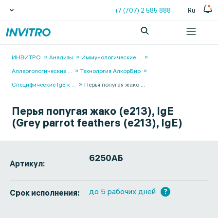
+7 (707) 2 585 888
Ru
ИНВИТРО
Анализы
Иммунологические
...
Аллергологические
...
Технология АлкорБио
Специфические IgЕ к
...
Перья попугая жако
...
Перья попугая жако (e213), IgE
(Grey parrot feathers (e213), IgE)
6250АБ
Артикул:
до 5 рабочих дней
?
Срок исполнения: