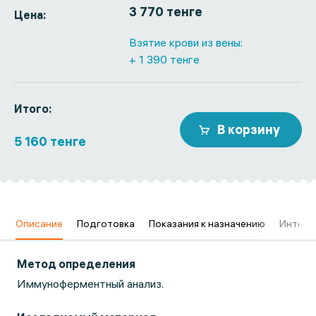
3 770 тенге
Цена:
Взятие крови из вены:
+ 1 390 тенге
Итого:
В корзину
5 160 тенге
в
Описание
Подготовка
Показания к назначению
Интерп
Метод определения
Иммуноферментный анализ.