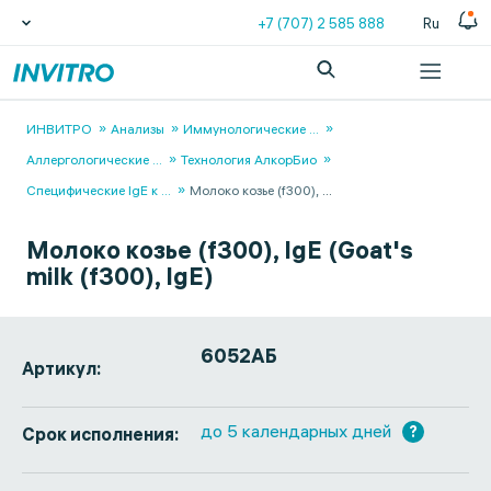
+7 (707) 2 585 888
Ru
ИНВИТРО
Анализы
Иммунологические
...
Аллергологические
...
Технология АлкорБио
Специфические IgЕ к
...
Молоко козье (f300),
...
Молоко козье (f300), IgE (Goat's
milk (f300), IgE)
6052АБ
Артикул:
до 5 календарных дней
?
Срок исполнения: