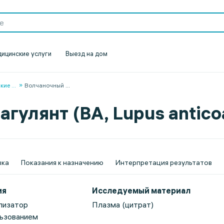
ицинские услуги
Выезд на дом
ские
...
Волчаночный
...
гулянт (ВА, Lupus anticoa
вка
Показания к назначению
Интерпретация результатов
ия
Исследуемый материал
лизатор
Плазма (цитрат)
льзованием