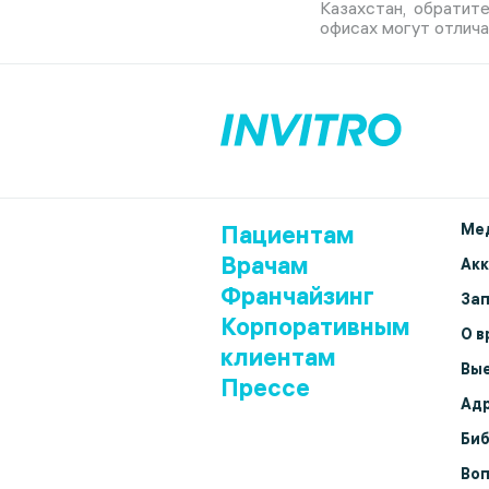
Казахстан, обратит
офисах могут отлича
Пациентам
Мед
Врачам
Ак
Франчайзинг
Зап
Корпоративным
О в
клиентам
Вые
Прессе
Адр
Биб
Воп