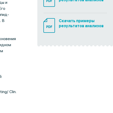
PDF
ды и
Его
ипид-
. В
Скачать примеры
результатов анализов
PDF
кновения
пидном
ом
й
ing/ Clin.