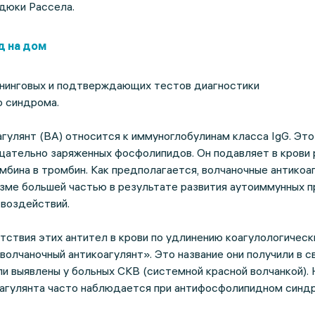
дюки Рассела.
д на дом
ининговых и подтверждающих тестов диагностики
 синдрома.
гулянт (ВА) относится к иммуноглобулинам класса IgG. Это
ицательно заряженных фосфолипидов. Он подавляет в крови
бина в тромбин. Как предполагается, волчаночные антикоа
изме большей частью в результате развития аутоиммунных 
 воздействий.
тствия этих антител в крови по удлинению коагулологическ
волчаночный антикоагулянт». Это название они получили в с
ли выявлены у больных СКВ (системной красной волчанкой).
оагулянта часто наблюдается при антифосфолипидном синд