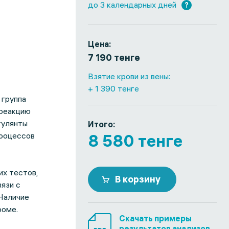
до 3 календарных дней
?
Цена:
7 190 тенге
Взятие крови из вены:
+ 1 390 тенге
 группа
 реакцию
гулянты
Итого:
процессов
8 580 тенге
их тестов,
В корзину
вязи с
 Наличие
роме.
Скачать примеры
результатов анализов