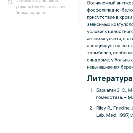
Cтоимость анализов
Волчаночный антико
указана без учета взятия
фосфолипидно-белко
биоматериала
присутствие в крови
зависимых коагулоло
условиях целостного
антикоагулянта, в о
ассоциируется со ск
тромбозов, особенн
синдроме, у больны
невынашивания бере
Литература
Баркаган З. С.,
гомеостаза. – М.
Riley R., Friedine
Lab. Med. 1997, v.