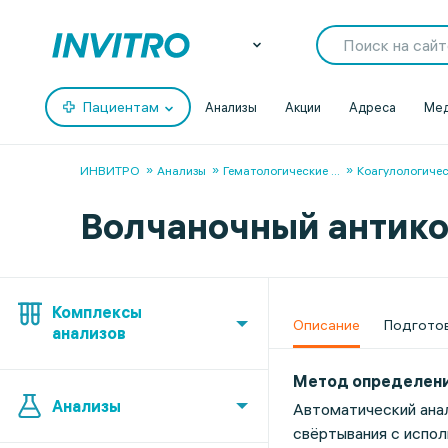
Пациентам
Анализы
Акции
Адреса
Мед
ИНВИТРО
Анализы
Гематологические
...
Коагулологиче
Волчаночный антикоа
Комплексы
Описание
Подгото
анализов
Метод определен
Анализы
Автоматический ана
свёртывания с испо