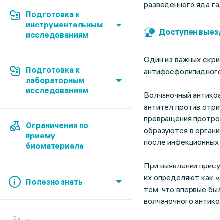
разведённого яда га
Подготовка к
инструментальным
Доступен выез
исследованиям
Один из важных скр
Подготовка к
антифосфолипидного
лабораторным
исследованиям
Волчаночный антикоа
антител против отр
превращения протром
Ограничения по
образуются в орган
приему
после инфекционных
биоматериала
При выявлении прису
их определяют как «
Полезно знать
тем, что впервые бы
волчаночного антик