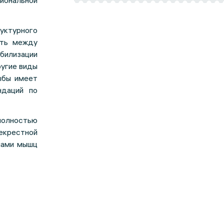
иональной
уктурного
сть между
ибилизации
ругие виды
ыбы имеет
ндаций по
полностью
екрестной
нами мышц