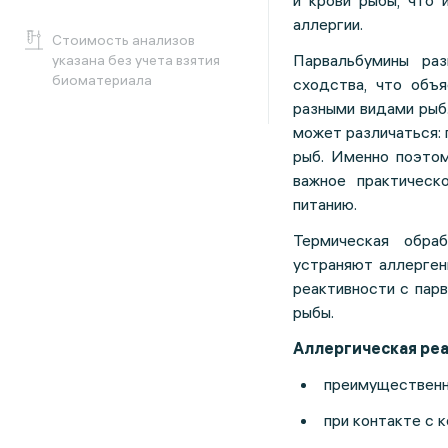
и крови рыбы, что 
аллергии.
Cтоимость анализов
Парвальбумины ра
указана без учета взятия
биоматериала
сходства, что объ
разными видами рыб
может различаться: 
рыб. Именно поэтом
важное практическ
питанию.
Термическая обра
устраняют аллерген
реактивности с пар
рыбы.
Аллергическая реа
преимущественно
при контакте с 