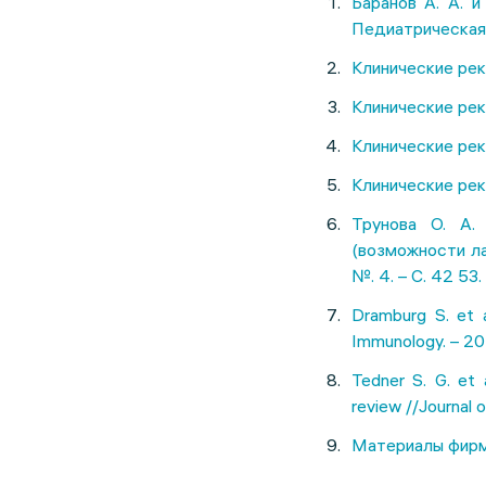
Баранов А. А. 
Педиатрическая ф
Клинические рек
Клинические рек
Клинические рек
Клинические рек
Трунова О. А.
(возможности ла
№. 4. – С. 42 53.
Dramburg S. et a
Immunology. – 202
Tedner S. G. et 
review //Journal o
Материалы фирмы