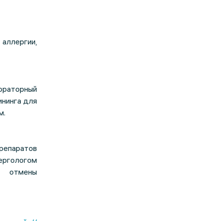
аллергии,
ораторный
ининга для
м.
епаратов
ергологом
й отмены