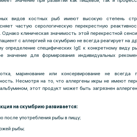
имеет значение при развитии как пищевой, так и професс
зных видов костных рыб имеют высокую степень стр
ясняет частую серологическую перекрестную реактивно
. Однако клиническая значимость этой перекрестной сенс
пациент с аллергией на скумбрию не всегда реагирует на д
у определение специфических IgE к конкретному виду р
ое значение для формирования индивидуальных рекоме
ботка, маринование или консервирование не всегда 
ность. Несмотря на то, что аллергены икры не имеют пер
вальбумином, этот продукт может быть загрязнен аллерге
кция на скумбрию развивается:
 после употребления рыбы в пищу;
кожей рыбы;