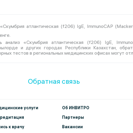
«Скумбрия атлантическая (f206) IgE, ImmunoCAP (Mackere
енге.
ь анализ «Скумбрия атлантическая (f206) IgE, Immuno
ылорде и других городах Республики Казахстан, обрат
рных тестов в региональных медицинских офисах могут отл
Обратная связь
ицинские услуги
Об ИНВИТРО
кредитация
Партнеры
ись к врачу
Вакансии