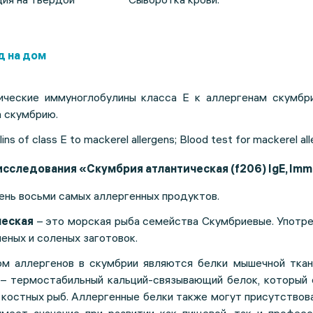
д на дом
ческие иммуноглобулины класса Е к аллергенам скумбри
а скумбрию.
ns of class E to mackerel allergens; Blood test for mackerel all
исследования «Скумбрия атлантическая (f206) IgE, Im
ень восьми самых аллергенных продуктов.
ческая
– это морская рыба семейства Скумбриевые. Употре
ченых и соленых заготовок.
м аллергенов в скумбрии являются белки мышечной ткан
 – термостабильный кальций-связывающий белок, который 
 костных рыб. Аллергенные белки также могут присутствов