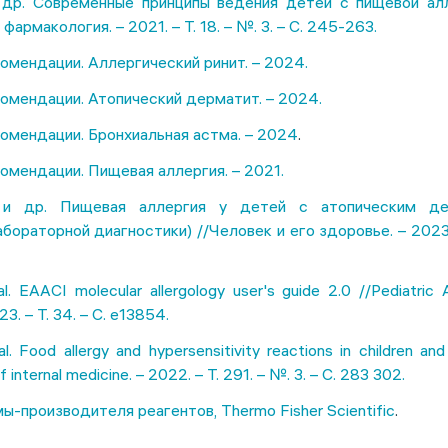
и др. Современные принципы ведения детей с пищевой алл
армакология. – 2021. – Т. 18. – №. 3. – С. 245-263.
омендации. Аллергический ринит. – 2024.
омендации. Атопический дерматит. – 2024.
омендации. Бронхиальная астма. – 2024
.
омендации. Пищевая аллергия. – 2021.
 и др. Пищевая аллергия у детей с атопическим де
бораторной диагностики) //Человек и его здоровье. – 2023. 
l. EAACI molecular allergology user's guide 2.0 //Pediatric 
3. – Т. 34. – С. e13854.
al. Food allergy and hypersensitivity reactions in children a
f internal medicine. – 2022. – Т. 291. – №. 3. – С. 283 302.
-производителя реагентов, Thermo Fisher Scientific
.