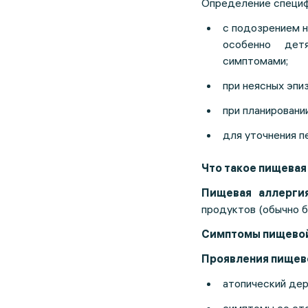
Определение специф
с подозрением н
особенно дет
симптомами;
при неясных эпи
при планировани
для уточнения п
Что такое пищевая
Пищевая аллерги
продуктов (обычно б
Симптомы пищевой
Проявления пищев
атопический дер