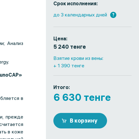
Срок исполнения:
до 3 календарных дней
?
Цена:
и; Анализ
5 240 тенге
Взятие крови из вены:
ergy.
+ 1 390 тенге
munoCAP»
Итого:
6 630 тенге
бляется в
и, прежде
В корзину
считается
ать в коже