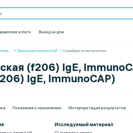
ицинские услуги
Выезд на дом
еские
...
Технология ImmunoCAP
Скумбрия атлантическая
...
кая (f206) IgE, ImmunoC
f206) IgE, ImmunoCAP)
вка
Показания к назначению
Интерпретация результатов
ия
Исследуемый материал
ия на твердой
Сыворотка крови.