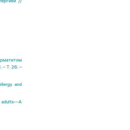
ергией //
рматитом
– Т. 26. –
Allergy and
nd adults—A