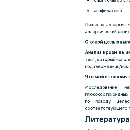
симптомы со сто
анафилаксию.
Пищевая аллергия ч
аллергический ринит
С какой целью вы
Анализ крови на 
тест, который испол
подтверждения/искл
Что может повлият
Исследование н
глюкокортикоидных 
по поводу целес
соответствующего п
Литература