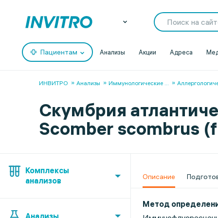
Пациентам
Анализы
Акции
Адреса
Мед
ИНВИТРО
Анализы
Иммунологические
...
Аллергологич
Скумбрия атлантичес
Scomber scombrus (
Комплексы
Описание
Подгото
анализов
Метод определен
Анализы
Иммунофлуоресценц