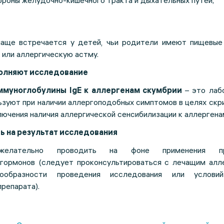
роны желудочно-кишечного тракта и дыхательных путей;
аще встречается у детей, чьи родители имеют пищевые 
 или аллергическую астму.
полняют исследование
иммуноглобулины IgE к аллергенам скумбрии
– это лаб
ьзуют при наличии аллергоподобных симптомов в целях скр
ючения наличия аллергической сенсибилизации к аллергена
ь на результат исследования
ежелательно проводить на фоне применения пр
гормонов (следует проконсультироваться с лечащим алл
ообразности проведения исследования или услови
репарата).