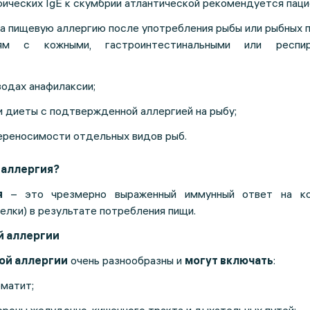
ических IgE к скумбрии атлантической рекомендуется паци
а пищевую аллергию после употребления рыбы или рыбных 
ям с кожными, гастроинтестинальными или респир
зодах анафилаксии;
и диеты с подтвержденной аллергией на рыбу;
ереносимости отдельных видов рыб.
 аллергия?
я
– это чрезмерно выраженный иммунный ответ на ко
елки) в результате потребления пищи.
 аллергии
ой аллергии
очень разнообразны и
могут включать
:
матит;