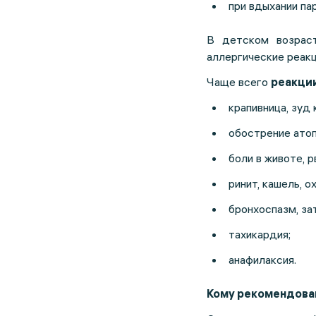
при вдыхании па
В детском возрас
аллергические реакц
Чаще всего
реакции
крапивница, зуд 
обострение ато
боли в животе, р
ринит, кашель, о
бронхоспазм, за
тахикардия;
анафилаксия.
Кому рекомендова