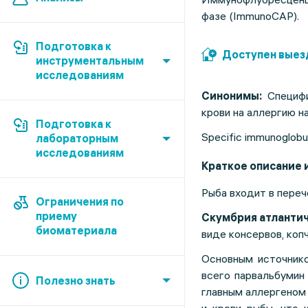
фазе (ImmunoCAP).
Подготовка к
Доступен выез
инструментальным
исследованиям
Синонимы:
Специфи
крови на аллергию н
Подготовка к
Specific immunoglobuli
лабораторным
исследованиям
Краткое описание 
Рыба входит в переч
Ограничения по
приему
Скумбрия атланти
биоматериала
виде консервов, коп
Основным источнико
всего парвальбумин
Полезно знать
главным аллергеном