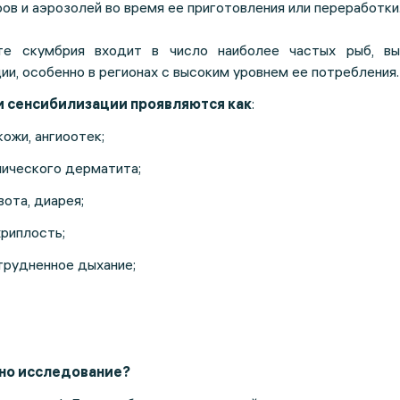
ров и аэрозолей во время ее приготовления или переработки
те скумбрия входит в число наиболее частых рыб, в
ии, особенно в регионах с высоким уровнем ее потребления.
 сенсибилизации проявляются как
:
кожи, ангиоотек;
пического дерматита;
вота, диарея;
хриплость;
трудненное дыхание;
но исследование?