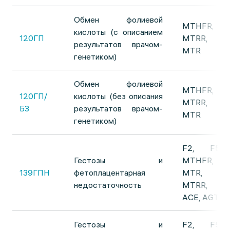
Обмен фолиевой
MTHFR,
кислоты (с описанием
120ГП
MTRR,
результатов врачом-
MTR
генетиком)
Обмен фолиевой
MTHFR,
120ГП/
кислоты (без описания
MTRR,
БЗ
результатов врачом-
MTR
генетиком)
F2, F5,
Гестозы и
MTHFR,
139ГПН
фетоплацентарная
MTR,
недостаточность
MTRR,
ACE, AGT
Гестозы и
F2, F5,