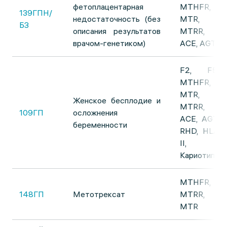
фетоплацентарная
MTHFR,
139ГПН/
недостаточность (без
MTR,
БЗ
описания результатов
MTRR,
врачом-генетиком)
ACE, AGT
F2, F5,
MTHFR,
MTR,
Женское бесплодие и
MTRR,
109ГП
осложнения
ACE, AGT,
беременности
RHD, HLA
II,
Кариотип
MTHFR,
148ГП
Метотрексат
MTRR,
MTR