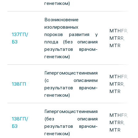
генетиком)
Возникновение
изолированных
MTHFR,
137ГП/
пороков развития у
MTRR,
БЗ
плода (без описания
MTR
результатов врачом-
генетиком)
Гипергомоцистеинемия
MTHFR,
(с описанием
138ГП
MTRR,
результатов врачом-
MTR
генетиком)
Гипергомоцистеинемия
MTHFR,
138ГП/
(без описания
MTRR,
БЗ
результатов врачом-
MTR
генетиком)