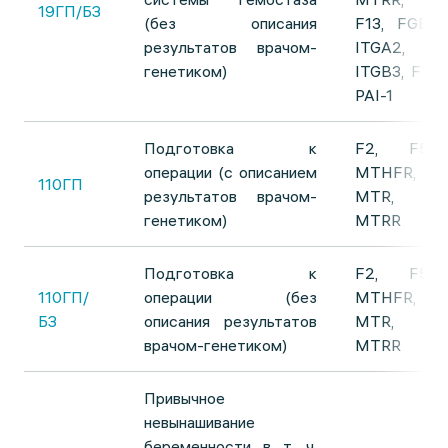
19ГП/БЗ
(без описания
F13, FGB,
результатов врачом-
ITGA2,
генетиком)
ITGВ3, F7,
PAI-1
Подготовка к
F2, F5,
операции (с описанием
MTHFR,
110ГП
результатов врачом-
MTR,
генетиком)
MTRR
Подготовка к
F2, F5,
110ГП/
операции (без
MTHFR,
БЗ
описания результатов
MTR,
врачом-генетиком)
MTRR
Привычное
невынашивание
беременности в т. ч.