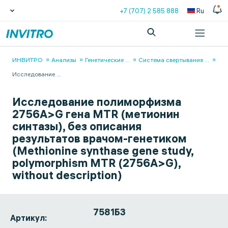
+7 (707) 2 585 888
Ru
ИНВИТРО
Анализы
Генетические
...
Система свертывания
...
Исследование
...
Исследование полиморфизма
2756A>G гена MTR (метионин
синтазы), без описания
результатов врачом-генетиком
(Methionine synthase gene study,
polymorphism MTR (2756A>G),
without description)
7581БЗ
Артикул: