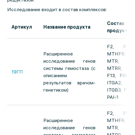
Исследование входит в состав комплексов:
Состав
Артикул
Название продукта
продукта
F2, F5,
Расширенное
MTHFR,
исследование генов
MTR,
системы гемостаза (с
MTRR,
19ГП
описанием
F13, FGB,
результатов врачом-
ITGA2,
генетиком)
ITGВ3, F7,
PAI-1
F2, F5,
Расширенное
MTHFR,
исследование генов
MTR,
системы гемостаза
MTRR,