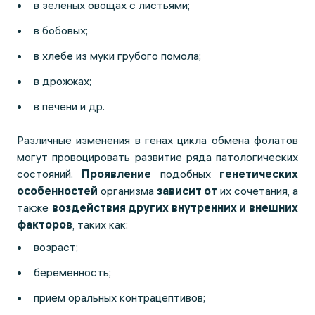
в зеленых овощах с листьями;
в бобовых;
в хлебе из муки грубого помола;
в дрожжах;
в печени и др.
Различные изменения в генах цикла обмена фолатов
могут провоцировать развитие ряда патологических
состояний.
Проявление
подобных
генетических
особенностей
организма
зависит от
их сочетания, а
также
воздействия других внутренних и внешних
факторов
, таких как:
возраст;
беременность;
прием оральных контрацептивов;