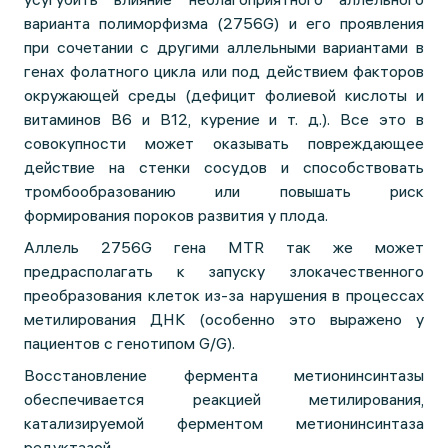
варианта полиморфизма (2756G) и его проявления
при сочетании с другими аллельными вариантами в
генах фолатного цикла или под действием факторов
окружающей среды (дефицит фолиевой кислоты и
витаминов В6 и В12, курение и т. д.). Все это в
совокупности может оказывать повреждающее
действие на стенки сосудов и способствовать
тромбообразованию или повышать риск
формирования пороков развития у плода.
Аллель 2756G гена MTR так же может
предрасполагать к запуску злокачественного
преобразования клеток из-за нарушения в процессах
метилирования ДНК (особенно это выражено у
пациентов с генотипом G/G).
Восстановление фермента метионинсинтазы
обеспечивается реакцией метилирования,
катализируемой ферментом метионинсинтаза
редуктазой.