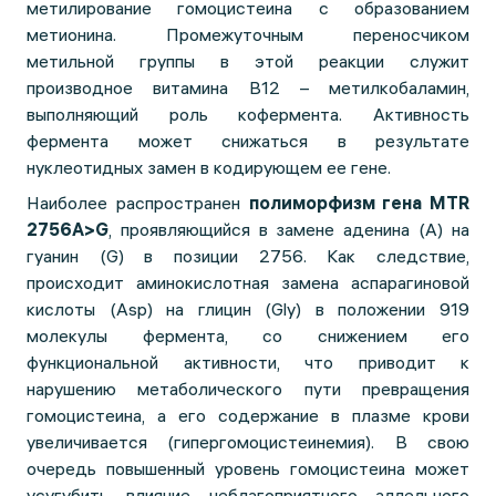
метилирование гомоцистеина с образованием
метионина. Промежуточным переносчиком
метильной группы в этой реакции служит
производное витамина В12 – метилкобаламин,
выполняющий роль кофермента. Активность
фермента может снижаться в результате
нуклеотидных замен в кодирующем ее гене.
Наиболее распространен
полиморфизм гена MTR
2756A>G
, проявляющийся в замене аденина (А) на
гуанин (G) в позиции 2756. Как следствие,
происходит аминокислотная замена аспарагиновой
кислоты (Asp) на глицин (Gly) в положении 919
молекулы фермента, со снижением его
функциональной активности, что приводит к
нарушению метаболического пути превращения
гомоцистеина, а его содержание в плазме крови
увеличивается (гипергомоцистеинемия). В свою
очередь повышенный уровень гомоцистеина может
усугубить влияние неблагоприятного аллельного