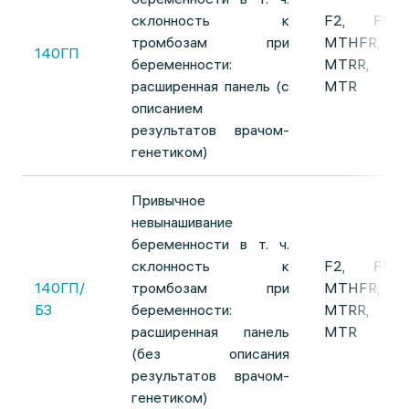
склонность к
F2, F5,
тромбозам при
MTHFR,
140ГП
беременности:
MTRR,
расширенная панель (с
MTR
описанием
результатов врачом-
генетиком)
Привычное
невынашивание
беременности в т. ч.
склонность к
F2, F5,
140ГП/
тромбозам при
MTHFR,
БЗ
беременности:
MTRR,
расширенная панель
MTR
(без описания
результатов врачом-
генетиком)