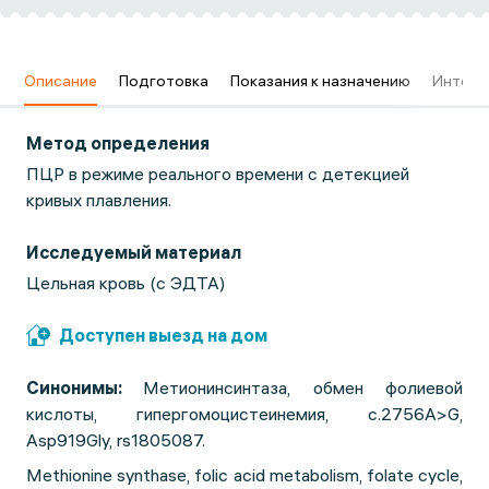
в
Описание
Подготовка
Показания к назначению
Интерп
Метод определения
ПЦР в режиме реального времени с детекцией
кривых плавления.
Исследуемый материал
Цельная кровь (с ЭДТА)
Доступен выезд на дом
Синонимы:
Метионинсинтаза, обмен фолиевой
кислоты, гипергомоцистеинемия, с.2756A>G,
Asp919Gly, rs1805087.
Methionine synthase, folic acid metabolism, folate cycle,