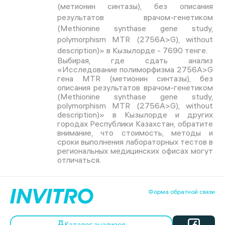
(метионин синтазы), без описания
результатов врачом-генетиком
(Methionine synthase gene study,
polymorphism MTR (2756A>G), without
description)» в Кызылорде - 7690 тенге.
Выбирая, где сдать анализ
«Исследование полиморфизма 2756A>G
гена MTR (метионин синтазы), без
описания результатов врачом-генетиком
(Methionine synthase gene study,
polymorphism MTR (2756A>G), without
description)» в Кызылорде и других
городах Республики Казахстан, обратите
внимание, что стоимость, методы и
сроки выполнения лабораторных тестов в
региональных медицинских офисах могут
отличаться.
Форма обратной связи
Каталог анализов