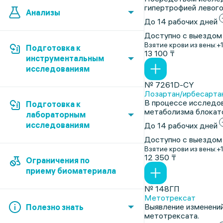
гипертрофией левого
Анализы
До 14 рабочих дней
Доступно с выездом
Взятие крови из вены:
+
Подготовка к
13 100 ₸
инструментальным
исследованиям
№ 7261D-CY
Лозартан/ирбесарта
В процессе исследов
Подготовка к
метаболизма блокато
лабораторным
исследованиям
До 14 рабочих дней
Доступно с выездом
Взятие крови из вены:
+
12 350 ₸
Ограничения по
приему биоматериала
№ 148ГП
Метотрексат
Выявление изменений
Полезно знать
метотрексата.