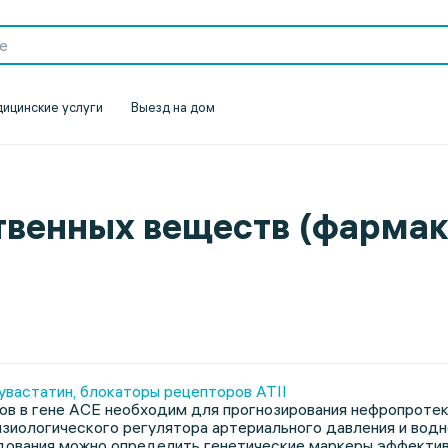
ицинские услуги
Выезд на дом
венных веществ (фармако
вастатин, блокаторы рецепторов АТII
ов в гене ACE необходим для прогнозирования нефропроте
зиологического регулятора артериального давления и водн
ования можно определить генетические маркеры эффективн