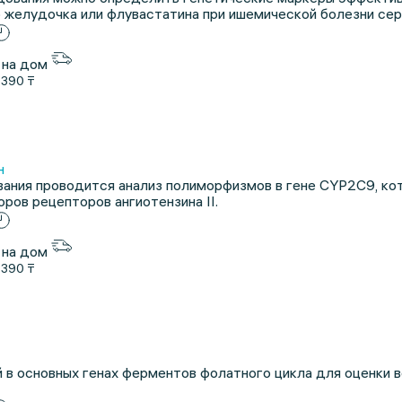
 желудочка или флувастатина при ишемической болезни сер
 на дом
1390 ₸
н
ания проводится анализ полиморфизмов в гене CYP2C9, ко
ров рецепторов ангиотензина II.
 на дом
1390 ₸
 в основных генах ферментов фолатного цикла для оценки в