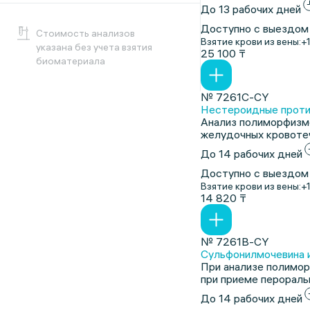
До 13 рабочих дней
Доступно с выездом
Cтоимость анализов
Взятие крови из вены:
+
указана без учета взятия
25 100 ₸
биоматериала
№ 7261C-CY
Нестероидные проти
Анализ полиморфизмо
желудочных кровоте
До 14 рабочих дней
Доступно с выездом
Взятие крови из вены:
+
14 820 ₸
№ 7261B-CY
Сульфонилмочевина и
При анализе полимор
при приеме перорал
До 14 рабочих дней