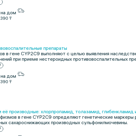
 на дом
1390 ₸
вовоспалительные препараты
в в гене CYP2C9 выполняют с целью выявления наследстве
чений при приеме нестероидных противовоспалительных пр
 на дом
1390 ₸
 её производные: хлорпропамид, толазамид, глибенкламид
физмов в гене CYP2C9 определяют генетические маркеры р
ьных сахароснижающих производных сульфонилмочевины.