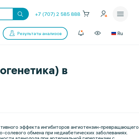
+7 (707) 2 585 888
Ru
Результаты анализов
генетика) в
ктивного эффекта ингибиторов ангиотензин-превращающего
о-солевого обмена при недиабетических заболеваниях.
ости атенолола при артериальной гипертензии с