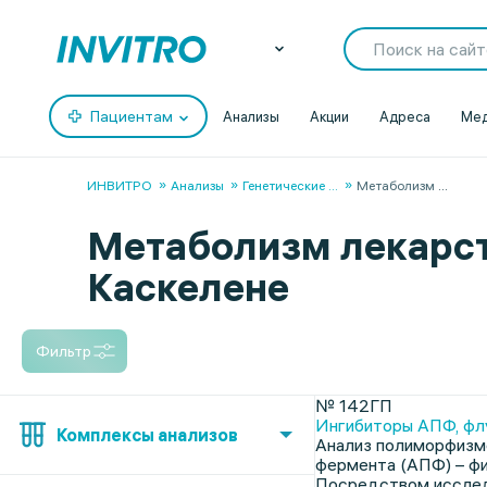
Пациентам
Анализы
Акции
Адреса
Мед
ИНВИТРО
Анализы
Генетические
...
Метаболизм
...
Метаболизм лекарст
Каскелене
Фильтр
№ 142ГП
Ингибиторы АПФ, флу
Комплексы анализов
Анализ полиморфизм
фермента (АПФ) – фи
Посредством исслед