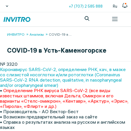
+7 (707) 2 585 888
Ru
ИНВИТРО
Анализы
COVID-19 в
...
COVID-19 в Усть-Каменогорске
№ 3320
Коронавирус SARS-CoV-2, определение РНК, кач., в мазке
со слизистой носоглотки и/или ротоглотки (Coronavirus
SARS-CoV-2 RNA detection, qualitative, in nasopharyngeal
and/or oropharyngeal smear)
•
Определение РНК вируса SARS-CoV-2 (все виды
известных штаммов, включая Дельта, Омикрон и его
варианты «Стелс-омикрон», «Кентавр», «Арктур», «Эрис»,
«Пирола», «Флирт» и др.)
• Производитель - АО Вектор-Бест
• Возможен предварительный заказ на сайте
• Справка о результатах анализа на русском и английском
языках