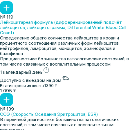
№ 119
Лейкоцитарная формула (дифференцированный подсчёт
лейкоцитов, лейкоцитограмма, Differential White Blood Cell
Count)
Определение общего количества лейкоцитов в крови и
процентного соотношения различных форм лейкоцитов:
нейтрофилов, лимфоцитов, моноцитов, эозинофилов и
базофилов
При диагностике большинства патологических состояний, в
том числе связанных с воспалительным процессом
1 календарный день
Доступно с выездом на дом
Взятие крови из вены:
+1390 ₸
1 095 ₸
№ 139
СОЭ (Cкорость Оседания Эритроцитов, ESR)
В первичной диагностике большинства патологических
состояний, в том числе связанных с воспалительным
процессом.