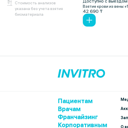
Доступно с выездом
Cтоимость анализов
Взятие крови из вены:
+
указана без учета взятия
42 690 ₸
биоматериала
Пациентам
Мед
Врачам
Ак
Франчайзинг
Зап
Корпоративным
О в