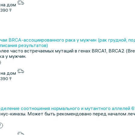
 на дом
1390 ₸
аи BRCA-ассоциированного рака у мужчин (рак грудной, подж
писания результатов)
лее часто встречаемых мутаций в генах BRCA1, BRCA2 (Brea
а у мужчин.
 на дом
1390 ₸
деление соотношения нормального и мутантного аллелей 61
Янус-киназы. Может быть рекомендовано перед началом ле