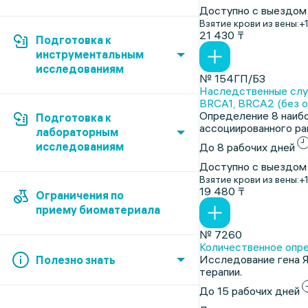
Доступно с выездом
Взятие крови из вены:
+
21 430 ₸
Подготовка к
инструментальным
исследованиям
№ 154ГП/БЗ
Наследственные случ
BRCA1, BRCA2 (без о
Определение 8 наибо
Подготовка к
ассоциированного рак
лабораторным
исследованиям
До 8 рабочих дней
Доступно с выездом
Взятие крови из вены:
+
19 480 ₸
Ограничения по
приему биоматериала
№ 7260
Количественное опре
Исследование гена 
Полезно знать
терапии.
До 15 рабочих дней