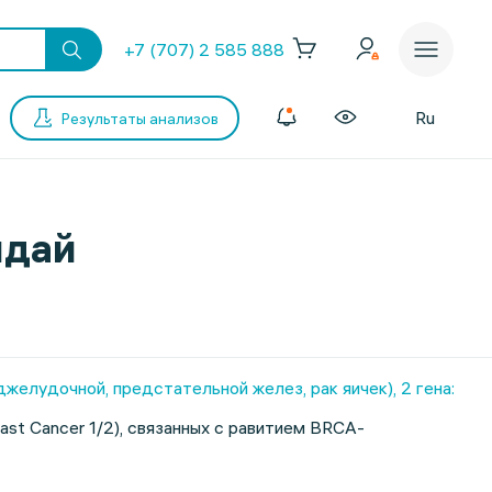
+7 (707) 2 585 888
Ru
Результаты анализов
лдай
елудочной, предстательной желез, рак яичек), 2 гена:
st Cancer 1/2), связанных с равитием BRCA-