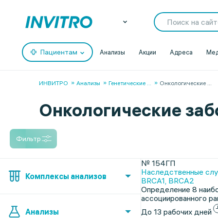
Пациентам
Анализы
Акции
Адреса
Мед
ИНВИТРО
Анализы
Генетические
...
Онкологические
...
Онкологические заб
Фильтр
№ 154ГП
Наследственные случ
Комплексы анализов
BRCA1, BRCA2
Определение 8 наибо
ассоциированного рак
Анализы
До 13 рабочих дней