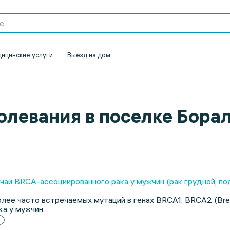
ицинские услуги
Выезд на дом
олевания в поселке Бора
аи BRCA-ассоциированного рака у мужчин (рак грудной, подж
лее часто встречаемых мутаций в генах BRCA1, BRCA2 (Brea
а у мужчин.