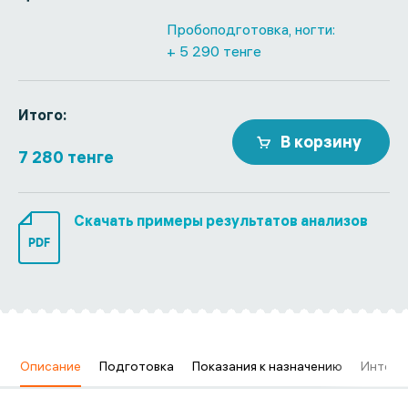
Пробоподготовка, ногти:
+ 5 290 тенге
Итого:
В корзину
7 280 тенге
Скачать примеры результатов анализов
PDF
в
Описание
Подготовка
Показания к назначению
Интерп