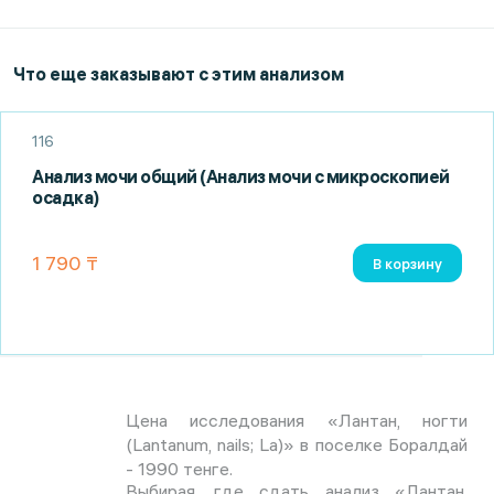
Что еще заказывают с этим анализом
116
Анализ мочи общий (Анализ мочи с микроскопией
осадка)
1 790 ₸
В корзину
Цена исследования «Лантан, ногти
(Lantanum, nails; La)» в поселке Боралдай
- 1990 тенге.
Выбирая, где сдать анализ «Лантан,