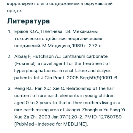
коррелирует с его содержанием в окружающей
среде.
Литература
Ершов Ю.А., Плетнева Т.В. Механизмы
токсического действия неорганических
соединений. М.Медицина, 1989 г., 272 с.
Albaaj F, Hutchison AJ. Lanthanum carbonate
(Fosrenol): a novel agent for the treatment of
hyperphosphataemia in renal failure and dialysis
patients. Int J Clin Pract. 2005 Sep;59(9):1091-6.
Peng R.L. Pan X.C. Xie Q. Relationship of the hair
content of rare earth elements in young children
aged 0 to 3 years to that in their mothers living in a
rare earth mining area of Jiangxi. Zhonghua Yu Fang Yi
Xue Za Zhi. 2003 Jan;37(1):20-2. PMID: 12760789
[PubMed - indexed for MEDLINE].