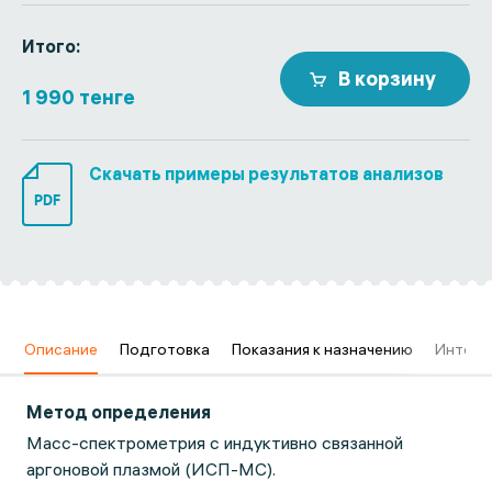
Итого:
В корзину
1 990 тенге
Скачать примеры результатов анализов
PDF
в
Описание
Подготовка
Показания к назначению
Интерп
Метод определения
Масс-спектрометрия с индуктивно связанной
аргоновой плазмой (ИСП-МС).