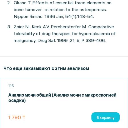
Okano T. Effects of essential trace elements on
bone turnover--in relation to the osteoporosis.
Nippon Rinsho. 1996 Jan; 54(1):148-54.
Zoier N., Keck A.V. Percherstorfer M. Comparative
tolerability of drug therapies for hypercalcaemia of
malignancy. Drug Saf. 1999, 21, 5, P. 389-406.
Что еще заказывают с этим анализом
116
Анализ мочи общий (Анализ мочи с микроскопией
осадка)
1 790 ₸
В корзину