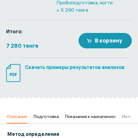
Пробоподготовка, ногти:
+ 5 290 тенге
Итого:
В корзину
7 280 тенге
Скачать примеры результатов анализов
PDF
в
Описание
Подготовка
Показания к назначению
Интерп
Метод определения