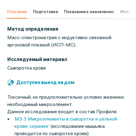
в
Описание
Подготовка
Показания к назначению
Интерп
Метод определения
Масс-спектрометрия с индуктивно связанной
аргоновой плазмой (ИСП-МС).
Исследуемый материал
Сыворотка крови
Доступен выезд на дом
Токсичный, но предположительно условно жизненно
необходимый микроэлемент.
Данное исследование входит в состав Профиля:
МЭ 3 Микроэлементы в сыворотке и цельной
крови: скрининг
(исследование мышьяка
проводится по сыворотке крови)