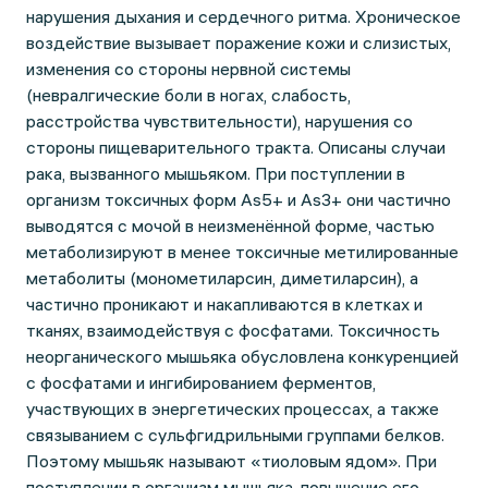
нарушения дыхания и сердечного ритма. Хроническое
воздействие вызывает поражение кожи и слизистых,
изменения со стороны нервной системы
(невралгические боли в ногах, слабость,
расстройства чувствительности), нарушения со
стороны пищеварительного тракта. Описаны случаи
рака, вызванного мышьяком. При поступлении в
организм токсичных форм As5+ и As3+ они частично
выводятся с мочой в неизменённой форме, частью
метаболизируют в менее токсичные метилированные
метаболиты (монометиларсин, диметиларсин), а
частично проникают и накапливаются в клетках и
тканях, взаимодействуя с фосфатами. Токсичность
неорганического мышьяка обусловлена конкуренцией
с фосфатами и ингибированием ферментов,
участвующих в энергетических процессах, а также
связыванием с сульфгидрильными группами белков.
Поэтому мышьяк называют «тиоловым ядом». При
поступлении в организм мышьяка, повышение его