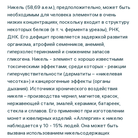
Никель (58,69 а.е.м.), предположительно, может быть
необходимым для человека элементом в очень
низких концентрациях, поскольку входит в структуру
некоторых белков (в т. ч. фермента уреазы), РНК,
ДНК. Его дефицит проявляется задержкой развития
организма, атрофией семенников, анемией,
гиперхолестеринэмией и снижением запасов
гликогена. Никель - элемент с хорошо известными
токсическими эффектами, среди которых - реакции
гиперчувствительности (дерматиты – «никелевая
чесотка») и канцерогенные эффекты (органы
дыхания). Источники хронического воздействия
никеля – производства чернил, магнитов, красок,
нержавеющей стали, эмалей, керамики, батареек,
стекла и сплавов. Его применяют при изготовлении
монет и ювелирных изделий. «Аллергия» к никелю
наблюдается у 10 - 15% людей. Она может быть
вызвана использованием никельсодержащих