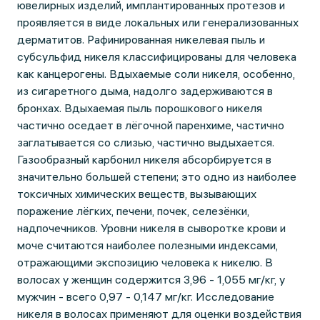
ювелирных изделий, имплантированных протезов и
проявляется в виде локальных или генерализованных
дерматитов. Рафинированная никелевая пыль и
субсульфид никеля классифицированы для человека
как канцерогены. Вдыхаемые соли никеля, особенно,
из сигаретного дыма, надолго задерживаются в
бронхах. Вдыхаемая пыль порошкового никеля
частично оседает в лёгочной паренхиме, частично
заглатывается со слизью, частично выдыхается.
Газообразный карбонил никеля абсорбируется в
значительно большей степени; это одно из наиболее
токсичных химических веществ, вызывающих
поражение лёгких, печени, почек, селезёнки,
надпочечников. Уровни никеля в сыворотке крови и
моче считаются наиболее полезными индексами,
отражающими экспозицию человека к никелю. В
волосах у женщин содержится 3,96 - 1,055 мг/кг, у
мужчин - всего 0,97 - 0,147 мг/кг. Исследование
никеля в волосах применяют для оценки воздействия