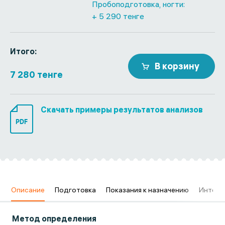
Пробоподготовка, ногти:
+ 5 290 тенге
Итого:
В корзину
7 280 тенге
Скачать примеры результатов анализов
PDF
в
Описание
Подготовка
Показания к назначению
Интерп
Метод определения