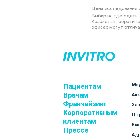
Цена исследования 
Выбирая, где сдать
Казахстан, обратит
офисах могут отлича
Пациентам
Мед
Врачам
Ак
Франчайзинг
Зап
Корпоративным
О в
клиентам
Вые
Прессе
Адр