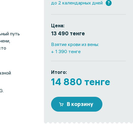
до 2 календарных дней
?
Цена:
13 490 тенге
ьный путь
чени,
Взятие крови из вены:
сто
+ 1 390 тенге
Итого:
азной
14 880 тенге
G.
В корзину