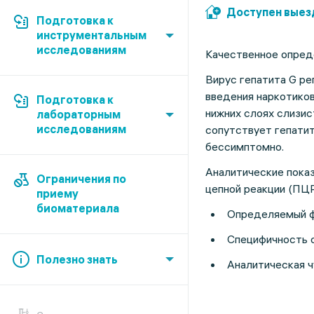
Доступен выез
Подготовка к
инструментальным
исследованиям
Качественное опред
Вирус гепатита G р
введения наркотиков
Подготовка к
нижних слоях слизис
лабораторным
исследованиям
сопутствует гепатит
бессимптомно.
Аналитические пока
Ограничения по
цепной реакции (ПЦР
приему
биоматериала
Определяемый фр
Специфичность 
Полезно знать
Аналитическая ч