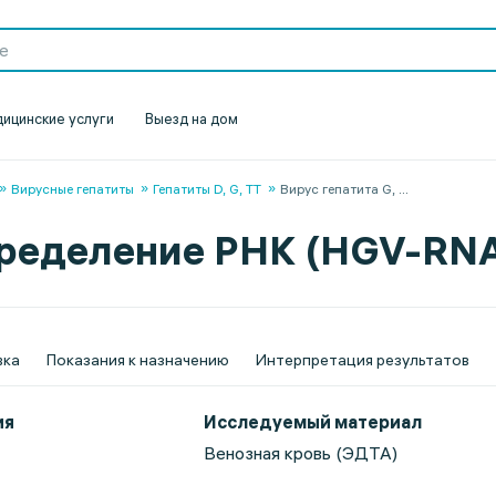
ицинские услуги
Выезд на дом
Вирусные гепатиты
Гепатиты D, G, TT
Вирус гепатита G,
...
определение РНК (HGV-RN
вка
Показания к назначению
Интерпретация результатов
ия
Исследуемый материал
Венозная кровь (ЭДТА)