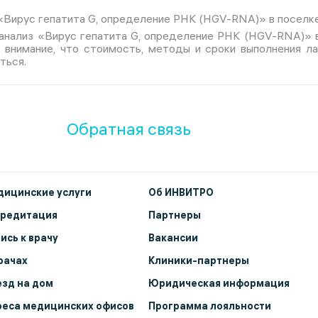
«Вирус гепатита G, определение РНК (HGV-RNA)» в поселке
 анализ «Вирус гепатита G, определение РНК (HGV-RNA)» 
е внимание, что стоимость, методы и сроки выполнения л
ться.
Обратная связь
ицинские услуги
Об ИНВИТРО
кредитация
Партнеры
ись к врачу
Вакансии
рачах
Клиники-партнеры
зд на дом
Юридическая информация
еса медицинских офисов
Программа лояльности