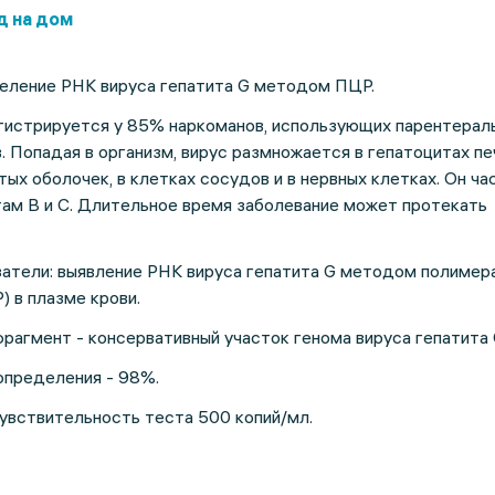
д на дом
еление РНК вируса гепатита G методом ПЦР.
егистрируется у 85% наркоманов, использующих парентерал
. Попадая в организм, вирус размножается в гепатоцитах пе
тых оболочек, в клетках сосудов и в нервных клетках. Он ча
ам В и С. Длительное время заболевание может протекать
затели: выявление РНК вируса гепатита G методом полимер
) в плазме крови.
агмент - консервативный участок генома вируса гепатита 
определения - 98%.
увствительность теста 500 копий/мл.