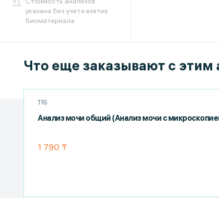
Cтоимость анализов
указана без учета взятия
биоматериала
Что еще заказывают с этим
116
Анализ мочи общий (Анализ мочи с микроскопие
1 790 ₸