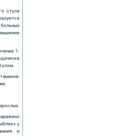
го стула
разуется
 больных
вышение
чение 1-
одически
тулом.
таминов:
ия.
зрослых.
заражено
мблиоз у
вания и