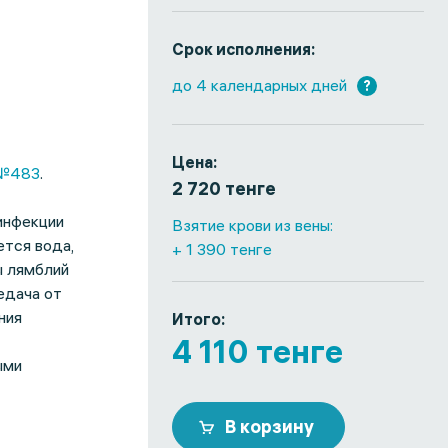
Срок исполнения:
до 4 календарных дней
?
Цена:
№483
.
2 720 тенге
инфекции
Взятие крови из вены:
тся вода,
+ 1 390 тенге
ы лямблий
едача от
ния
Итого:
4 110 тенге
ыми
В корзину