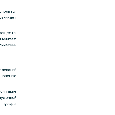
спользуя
озникает
веществ.
мунитет.
пический
олеваний
кновению
ся такие
лудочной
пузыря,