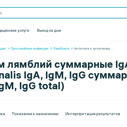
ицинские услуги
Выезд на дом
ции
Протозойные инфекции
Лямблиоз
Антитела к антигенам
...
м лямблий суммарные IgA
nalis IgA, IgM, IgG суммар
gM, IgG total)
вка
Показания к назначению
Интерпретация результатов