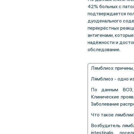
42% больных с патол
подтверждается пол
дуоденального соде
перекрёстных реакц
антигенами, которы
надёжности и досто
обследование.
Лямблиоз: причины
Лямблиоз - одно и
По данным ВОЗ,
Клинические прояв
Заболевание распр
Что такое лямблии
Возбудитель лямбл
intestinalis, п