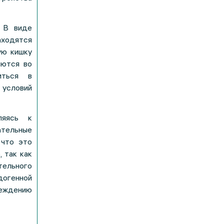
. В виде
аходятся
ую кишку
яются во
иться в
 условий
ляясь к
тельные
 что это
 так как
ельного
догенной
реждению