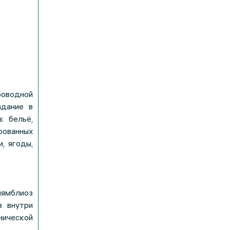
роводной
адание в
: бельё,
рованных
, ягоды,
лямблиоз
в внутри
ической