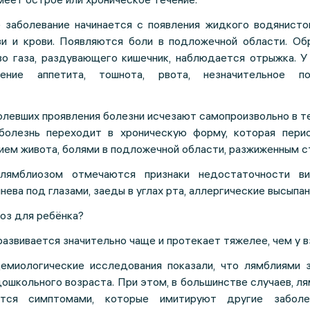
 заболевание начинается с появления жидкого водянисто
зи и крови. Появляются боли в подложечной области. Об
о газа, раздувающего кишечник, наблюдается отрыжка. У
ение аппетита, тошнота, рвота, незначительное по
олевших проявления болезни исчезают самопроизвольно в те
болезнь переходит в хроническую форму, которая пери
ием живота, болями в подложечной области, разжиженным с
лямблиозом отмечаются признаки недостаточности ви
нева под глазами, заеды в углах рта, аллергические высыпан
оз для ребёнка?
азвивается значительно чаще и протекает тяжелее, чем у в
емиологические исследования показали, что лямблиями 
ошкольного возраста. При этом, в большинстве случаев, ля
ется симптомами, которые имитируют другие заболе