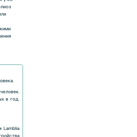
блиоз
или
скими
шения
овека.
еловек.
х в год.
 Lamblia
ройства