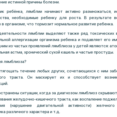
ние истинной причины болезни.
ик ребёнка, лямблии начинают активно размножаться, и
ства, необходимые ребенку для роста. В результате в
 в организме, что тормозит нормальное развитие ребенка.
деятельности лямблии выделяют также ряд токсических 
льной аллергизации организма ребенка и подавляет его им
ним из частых проявлений лямблиоза у детей являются: ато
ьная астма, хронический сухой кашель и частые простуды.
я лямблиоза?
тягощать течение любых других, сочетающихся с ним заб
ного тракта. Он маскирует их и способствует возни
ций.
странены ситуации, когда за диагнозом лямблиоз скрывают
евания желудочно-кишечного тракта, как воспаление подже
зия (нарушение двигательной активности) желчного 
ка различного характера и т.д.