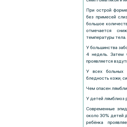
При острой форме
без примесей сли
большое количеств
отмечается сниж
температуры тела.
У большинства заб
4 недель. Затем 
проявляется вздут
У всех больных 
бледность кожи, си
Чем опасен лямбли
У детей лямблиоз р
Современные эпид
около 30% детей д
ребёнка проявля