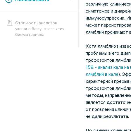
различную клиническ
симптомов и диарей
иммуносупрессии. Ин
Cтоимость анализов
может персистирова
указана без учета взятия
лямблий проникают в
биоматериала
Хотя лямблиоз изве
проблемы в его диаг
трофозоитов лямбли
159 - анализ кала н
лямблий в кале
). Эф
характерной прерыв
трофозоитов лямбли
методы, направленны
является достаточн
от появления клинич
не дали результата.
По данным клиническ