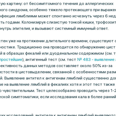
ую картину: от бессимптомного течения до аллергических
ного синдрома, особенно тяжело протекающего при выраже
фекция лямблиями может спонтанно исчезнуть через 6 нед
ть годами. Колонизируя слизистую тонкой кишки, трофозои
нутрь эпителия, и вызывают системный иммунный ответ.
стен уже на протяжении длительного времени, существуют 
ностике. Традиционно она проводится по обнаружению цист
й в образцах фекалий или дуоденальном содержимом (см. 
а простейшие
), антигенный тест (см. тест
№ 483 - выявление 
фективность данных методов составляет около 50% из-за
истости в цистовыделении, связанной с особенностями раз
й. Выявление антител к антигенам лямблий существенно до
е на выявление лямблий в фекалиях хотя и этот тест также
о чувствительным. Тест целесообразно проводить через 1-
еской симптоматики, если исследования кала в более ранни
их исследований, антитела к антигенам лямблий выявляются