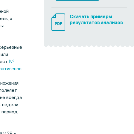
нной
Скачать примеры
ель, а
результатов анализов
PDF
ты
серьезные
 или
тест
№
антигенов
множения
полняет
 не всегда
2 недели
й период
 у 39 -