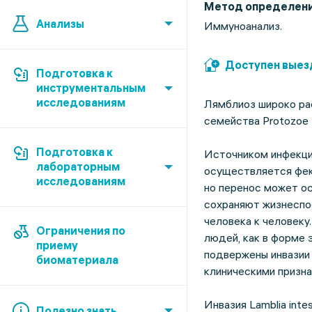
Метод определен
Анализы
Иммуноанализ.
Доступен выез
Подготовка к
инструментальным
исследованиям
Лямблиоз широко ра
семейства Protozoe La
Подготовка к
Источником инфекци
лабораторным
осуществляется фек
исследованиям
но перенос может о
сохраняют жизнеспос
человека к человеку
Ограничения по
людей, как в форме 
приему
подвержены инвазии 
биоматериала
клиническими призна
Инвазия Lamblia inte
Полезно знать