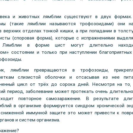
овека и животных лямблии существуют в двух формах
рмы (такие лямблии называются трофозоидами) они н
 верхних отделах тонкой кишки, а при попадании в толст
исты (споровая форма), которые с испражнениями выдел
 Лямблии в форме цист могут длительно наход
ном» состоянии и только при наступлении благоприятных
офозоиды.
ик, лямблии превращаются в трофозоиды, прикреп
леткам слизистой оболочки и отсасывая из нее пита
ненный цикл от трёх до сорока дней. Несмотря на то,
ий период, заболевание может протекать очень длительно,
ходит повторное самозаражение. В результате длит
мблий в организме формируется синдром хронической эн
и сниженной иммунной защите это может привести к пов
рганов и систем организма.
ражение?