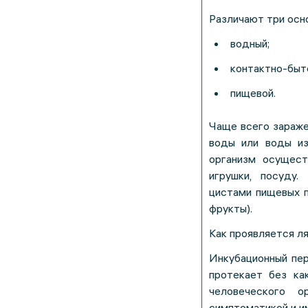
Различают три осн
водный;
контактно-быт
пищевой.
Чаще всего зараже
воды или воды из
организм осущест
игрушки, посуду.
цистами пищевых п
фрукты).
Как проявляется л
Инкубационный пер
протекает без ка
человеческого о
симптоматикой и и