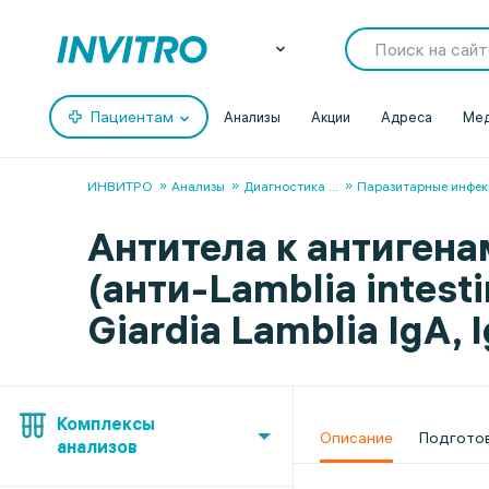
Пациентам
Анализы
Акции
Адреса
Мед
ИНВИТРО
Анализы
Диагностика
...
Паразитарные инфек
Антитела к антигена
(анти-Lamblia intesti
Giardia Lamblia IgA, I
Комплексы
Описание
Подгото
анализов