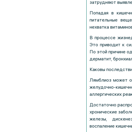
затрудняют выявле
Попадая в кишечн
питательные веще
нехватка витаминов
В процессе жизне
Это приводит к си
По этой причине од
дерматит, бронхиал
Каковы последстви
Лямблиоз может о
желудочно-кишеч
аллергических реак
Достаточно распро
хронические забол
железы, дискене
воспаление кишечни