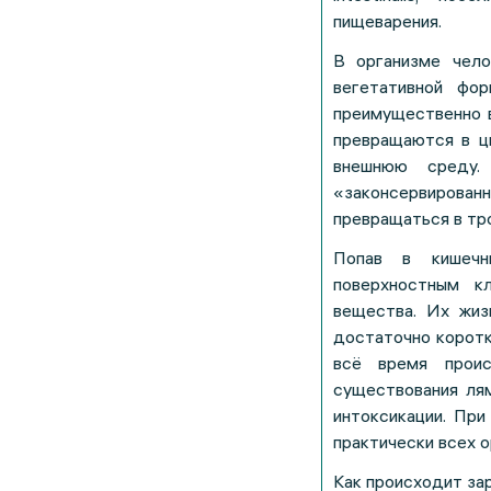
пищеварения.
В организме чел
вегетативной фо
преимущественно в
превращаются в ц
внешнюю среду.
«законсервирован
превращаться в тр
Попав в кишечн
поверхностным к
вещества. Их жиз
достаточно коротк
всё время проис
существования ля
интоксикации. Пр
практически всех о
Как происходит за