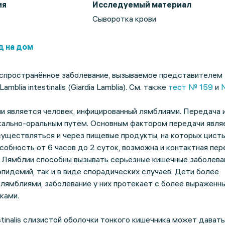
ия
Исследуемый материал
Сыворотка крови
д на дом
спространённое заболевание, вызываемое представителем
mblia intestinalis (Giardia Lamblia). См. также
тест № 159
и
и является человек, инфицированный лямблиями. Передача 
ально-оральным путём. Основным фактором передачи являе
существляться и через пищевые продукты, на которых цист
обность от 6 часов до 2 суток, возможна и контактная пер
. Лямблии способны вызывать серьёзные кишечные заболева
эпидемий, так и в виде спорадических случаев. Дети более
лямблиями, заболевание у них протекает с более выраженн
ками.
stinalis слизистой оболочки тонкого кишечника может давать