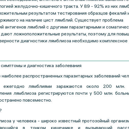
огией желудочно-кишечного тракта. У 89 - 92% из них лям
ожительным результатом тестирования образцов фекалий 
ржимого на наличие цист лямблий. Существует проблема
ий антигенов лямблий с другими паразитарными и соматиче
е дают ложноположительные результаты, поэтому для повы
верности диагностики лямблиоза необходимо комплексное
, симптомы и диагностика заболевания
з наиболее распространенных паразитарных заболеваний чел
 ежегодно лямблиями заражаются около 200 млн. ч
ления лямблиоза регистрируются почти у 500 млн. больны
остранено повсеместно.
?
иоза у человека - широко известный протозойный организм
оселяющийся в тонком кишечнике и вызывающий расст