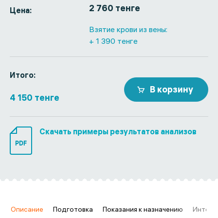
2 760 тенге
Цена:
Взятие крови из вены:
+ 1 390 тенге
Итого:
В корзину
4 150 тенге
Скачать примеры результатов анализов
PDF
в
Описание
Подготовка
Показания к назначению
Интерп