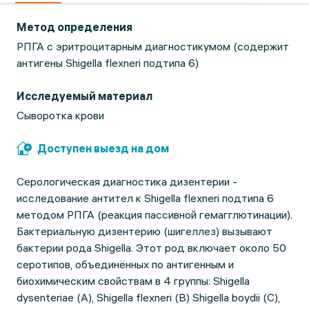
Метод определения
РПГА с эритроцитарным диагностикумом (содержит
антигены Shigella flexneri подтипа 6)
Исследуемый материал
Сыворотка крови
Доступен выезд на дом
Серологическая диагностика дизентерии -
исследование антител к Shigella flexneri подтипа 6
методом РПГА (реакция пассивной гемагглютинации).
Бактериальную дизентерию (шигеллез) вызывают
бактерии рода Shigella. Этот род включает около 50
серотипов, объединённых по антигенным и
биохимическим свойствам в 4 группы: Shigella
dysenteriae (A), Shigella flexneri (B) Shigella boydii (C),