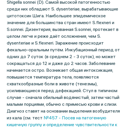
Shigella sonnei (D). Самой высокой патогенностью
среди них обладают S. dysenteriae, вырабатывающие
цитотоксин Шига. Наибольшее эпидемическое
значение для большинства стран имеют S.flexneri и
S.sonnei. Дизентерия, вызванная S.sonnei, протекает в
целом легче и реже даёт осложнения, чем S.
dysenteriae и S.flexneri. Заражение происходит
фекально-оральным путём. Инкубационный период от
одних до 7 суток (в среднем 2 - 3 суток), но может
сокращаться до 12 и даже до 2 часов. Заболевание
начинается остро. Возникает общая интоксикация,
повышается температура тела, появляются
схваткообразные боли в животе (тенезмы),
усиливающиеся перед дефекацией. Стул в типичном
случае - сначала обильный водянистый, затем частый
малыми порциями, обычно с примесью крови и слизи.
Диагноз ставят на основании выделения возбудителя
из кала (см. тест
№457 - Посев на патогенную
кишечную группу и определение чувствительности к