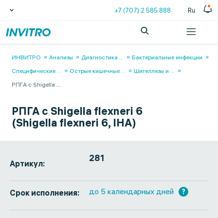
+7 (707) 2 585 888
Ru
ИНВИТРО
Анализы
Диагностика
...
Бактериальные инфекции
Специфические
...
Острые кишечные
...
Шигеллезы и
...
РПГА с Shigella
...
РПГА с Shigella flexneri 6
(Shigella flexneri 6, IHA)
281
Артикул:
до 5 календарных дней
?
Срок исполнения: