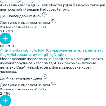
Антитела класса IgG к Helicobacter pylori  маркер текущей
или прошлой инфекции Helicobacter pylori.
До 3 календарных дней
Доступно с выездом на дом
Взятие крови из вены:
+1390 ₸
3 670 ₸
№ 1789
Anti-H. pylori IgG, IgA, IgM (Суммарные антитела к антигену
CagA Helicobacter pylori IgG, IgA, IgM)
Исследование направлено на определение специфических
иммуноглобулинов классов M, A, G к рекомбинантному
антигену CagA Helicobacter pylori в сыворотке крови
человека.
До 4 календарных дней
Доступно с выездом на дом
Взятие крови из вены:
+1390 ₸
2 490 ₸