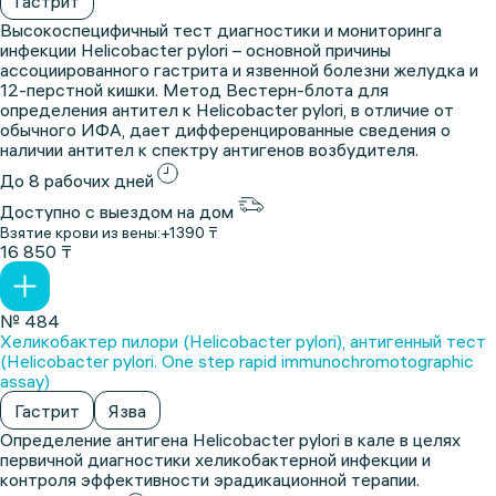
Гастрит
Высокоспецифичный тест диагностики и мониторинга
инфекции Helicobacter pylori – основной причины
ассоциированного гастрита и язвенной болезни желудка и
12-перстной кишки. Метод Вестерн-блота для
определения антител к Helicobacter pylori, в отличие от
обычного ИФА, дает дифференцированные сведения о
наличии антител к спектру антигенов возбудителя.
До 8 рабочих дней
Доступно с выездом на дом
Взятие крови из вены:
+1390 ₸
16 850 ₸
№ 484
Хеликобактер пилори (Helicobacter pylori), антигенный тест
(Helicobacter pylori. One step rapid immunосhromotographic
assay)
Гастрит
Язва
Определение антигена Helicobacter pylori в кале в целях
первичной диагностики хеликобактерной инфекции и
контроля эффективности эрадикационной терапии.