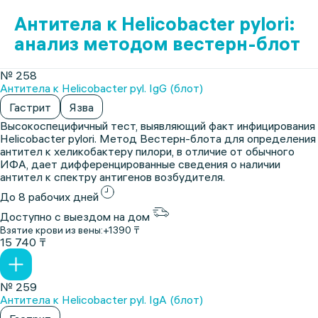
Антитела к Helicobacter pylori:
анализ методом вестерн-блот
№ 258
Антитела к Helicobacter pyl. IgG (блот)
Гастрит
Язва
Высокоспецифичный тест, выявляющий факт инфицирования
Helicobacter pylori. Метод Вестерн-блота для определения
антител к хеликобактеру пилори, в отличие от обычного
ИФА, дает дифференцированные сведения о наличии
антител к спектру антигенов возбудителя.
До 8 рабочих дней
Доступно с выездом на дом
Взятие крови из вены:
+1390 ₸
15 740 ₸
№ 259
Антитела к Helicobacter pyl. IgА (блот)