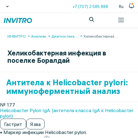
+7 (707) 2 585 888
Ru
ИНВИТРО
Анализы
Диагностика
...
Хеликобактерная
...
Хеликобактерная инфекция в
поселке Боралдай
Антитела к Helicobacter pylori:
иммуноферментный анализ
№ 177
Helicobacter Pylori IgA (антитела класса IgА к Helicobacter
pylori)
Гастрит
Язва
• Маркер инфекции Helicobacter pylori.