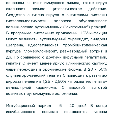
основном за счет иммунного лизиса, также вирус
оказывает прямое цитопатическое действие.
Сходство антигена вируса с антигенами системы
гистосовместимости человека обусловливает
возникновение аутоиммунных ("системных") реакций.
В программе системных проявлений HCV-инфекции
могут возникать аутоиммунный тиреоидит, синдром
Шегрена, идеопатическая тромбоцитопеническая
пурпура, гломерулонефрит, ревматоидный артрит и
др. По сравнению с другими вирусными гепатитами,
гепатит С имеет менее яркую клиническую картину,
чаще переходит в хронические формы. В 20 - 50%
случаев хронический гепатит С приводит к развитию
цирроза печени и в 1,25 - 2,50% - к развитию гепато-
целлюлярной карциномы. С высокой частотой
возникают аутоиммунные осложнения.
Инкубационный период - 5 - 20 дней. В конце
инкубационного периода повышаются уровни