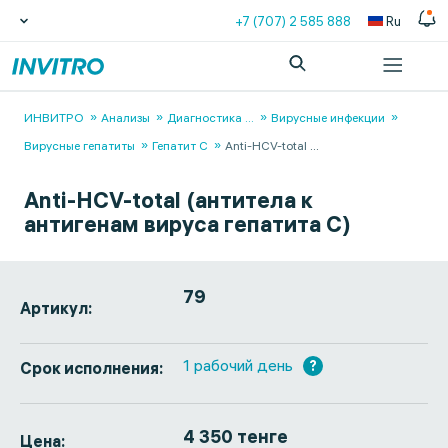
+7 (707) 2 585 888
Ru
ИНВИТРО
Анализы
Диагностика
...
Вирусные инфекции
Вирусные гепатиты
Гепатит C
Anti-HCV-total
...
Anti-HCV-total (антитела к
антигенам вируса гепатита C)
79
Артикул:
1 рабочий день
?
Срок исполнения:
4 350 тенге
Цена: