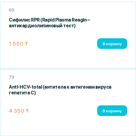
69
Сифилис RPR (Rapid Plasma Reagin –
антикардиолипиновый тест)
1 550 ₸
В корзину
79
Anti-HCV-total (антитела к антигенам вируса
гепатита C)
4 350 ₸
В корзину