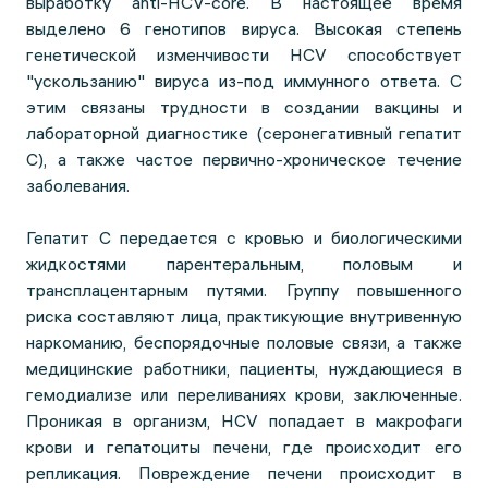
выработку anti-HCV-core. В настоящее время
выделено 6 генотипов вируса. Высокая степень
генетической изменчивости HCV способствует
"ускользанию" вируса из-под иммунного ответа. С
этим связаны трудности в создании вакцины и
лабораторной диагностике (серонегативный гепатит
С), а также частое первично-хроническое течение
заболевания.
Гепатит С передается с кровью и биологическими
жидкостями парентеральным, половым и
трансплацентарным путями. Группу повышенного
риска составляют лица, практикующие внутривенную
наркоманию, беспорядочные половые связи, а также
медицинские работники, пациенты, нуждающиеся в
гемодиализе или переливаниях крови, заключенные.
Проникая в организм, HCV попадает в макрофаги
крови и гепатоциты печени, где происходит его
репликация. Повреждение печени происходит в