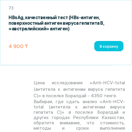
73
HBsAg, качественный тест (HBs-антиген,
поверхностный антиген вируса гепатита B,
«австралийский» антиген)
4 900 ₸
В корзину
Цена исследования «Anti-HCV-total
(антитела к антигенам вируса гепатита
C)» в поселке Боралдай - 4350 тенге.
Выбирая, где сдать анализ «Anti-HCV-
total (антитела к антигенам вируса
гепатита C)» в поселке Боралдай и
других городах Республики Казахстан,
обратите внимание, что стоимость,
методы и сроки выполнения