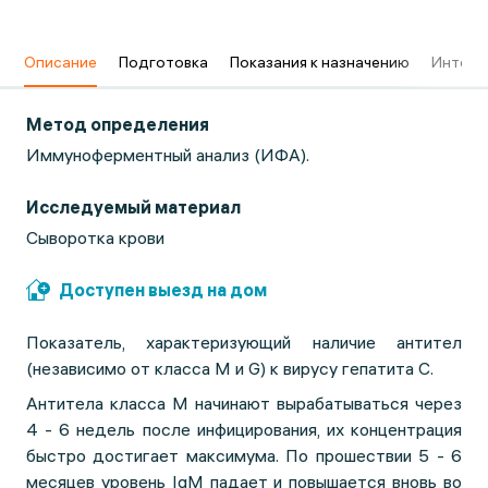
в
Описание
Подготовка
Показания к назначению
Интерп
Метод определения
Иммуноферментный анализ (ИФА).
Исследуемый материал
Сыворотка крови
Доступен выезд на дом
Показатель, характеризующий наличие антител
(независимо от класса М и G) к вирусу гепатита C.
Антитела класса М начинают вырабатываться через
4 - 6 недель после инфицирования, их концентрация
быстро достигает максимума. По прошествии 5 - 6
месяцев уровень IgM падает и повышается вновь во