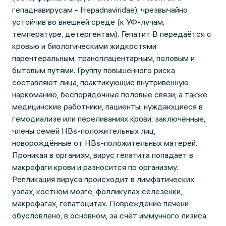
гепаднавирусам - Hepadnaviridae); чрезвычайно
устойчив во внешней среде (к УФ-лучам,
температуре, детергентам). Гепатит В передаётся с
кровью и биологическими жидкостями
парентеральным, трансплацентарным, половым и
бытовым путями. Группу повышенного риска
составляют лица, практикующие внутривенную
наркоманию, беспорядочные половые связи, а также
медицинские работники, пациенты, нуждающиеся в
гемодиализе или переливаниях крови, заключённые,
члены семей HBs-положительных лиц,
новорождённые от HBs-положительных матерей.
Проникая в организм, вирус гепатита попадает в
макрофаги крови и разносится по организму.
Репликация вируса происходит в лимфатических
узлах, костном мозге, фолликулах селезёнки,
макрофагах, гепатоцитах. Повреждение печени
обусловлено, в основном, за счёт иммунного лизиса;