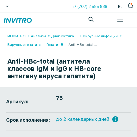
+7 (707) 2 585 888
Ru
ИНВИТРО
Анализы
Диагностика
...
Вирусные инфекции
Вирусные гепатиты
Гепатит B
Anti-HBс-total
...
Anti-HBс-total (антитела
классов IgM и IgG к HB-core
антигену вируса гепатита)
75
Артикул:
до 2 календарных дней
?
Срок исполнения: