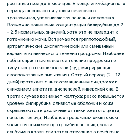
растягиваться до 6 месяцев. В конце инкубационного
периода повышаются уровни печёночных
трансаминаз, увеличиваются печень и селезёнка.
Возможно повышение концентрации билирубина до 2
- 2,5 нормальных значений, хотя это не приводит к
потемнению мочи. Встречаются гриппоподобный,
артралгический, диспептический или смешанный
варианты клинического течения продромы. Наиболее
неблагоприятным является течение продромы по
типу сывороточной болезни (зуд, мигрирующие
околосуставные высыпания). Острый период (2 - 12
дней) протекает с интоксикационным синдромом:
снижением аппетита, диспепсией, инверсией сна. В
трети случаев возникает желтуха: резко повышается
уровень билирубина, слизистые оболочки и кожа
окрашиваются в различные оттенки жёлтого цвета,
появляется зуд. Наиболее тревожным симптомом
является снижение протромбинового индекса и
альбумина крови, свидетельствующие о печёночно-