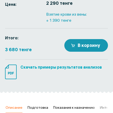
2 290 тенге
Цена:
Взятие крови из вены:
+ 1 390 тенге
Итого:
В корзину
3 680 тенге
Скачать примеры результатов анализов
PDF
в
Описание
Подготовка
Показания к назначению
Интерп