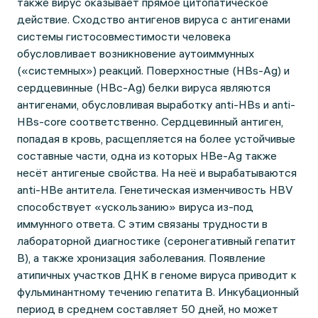
также вирус оказывает прямое цитопатическое
действие. Сходство антигенов вируса с антигенами
системы гистосовместимости человека
обусловливает возникновение аутоиммунных
(«системных») реакций. Поверхностные (HBs-Ag) и
сердцевинные (HBc-Ag) белки вируса являются
антигенами, обусловливая выработку anti-HBs и anti-
HBs-core соответственно. Сердцевинный антиген,
попадая в кровь, расщепляется на более устойчивые
составные части, одна из которых HBe-Ag также
несёт антигеные свойства. На неё и вырабатываются
anti-HBe антитела. Генетическая изменчивость HВV
способствует «ускользанию» вируса из-под
иммунного ответа. С этим связаны трудности в
лабораторной диагностике (серонегативный гепатит
В), а также хронизация заболевания. Появление
атипичных участков ДНК в геноме вируса приводит к
фульминантному течению гепатита В. Инкубационный
период в среднем составляет 50 дней, но может