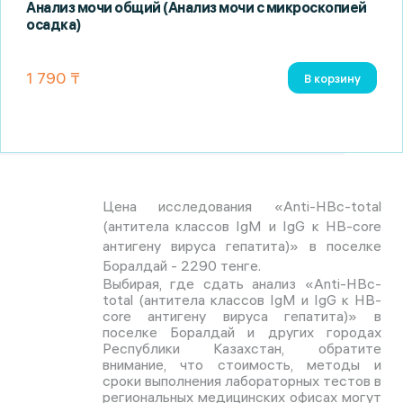
Анализ мочи общий (Анализ мочи с микроскопией
осадка)
1 790 ₸
В корзину
Цена исследования «Anti-HBс-total
(антитела классов IgM и IgG к HB-core
антигену вируса гепатита)» в поселке
Боралдай - 2290 тенге.
Выбирая, где сдать анализ «Anti-HBс-
total (антитела классов IgM и IgG к HB-
core антигену вируса гепатита)» в
поселке Боралдай и других городах
Республики Казахстан, обратите
внимание, что стоимость, методы и
сроки выполнения лабораторных тестов в
региональных медицинских офисах могут