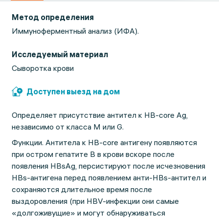
Метод определения
Иммуноферментный анализ (ИФА).
Исследуемый материал
Сыворотка крови
Доступен выезд на дом
Определяет присутствие антител к HB-core Ag,
независимо от класса M или G.
Функции. Антитела к HB-core антигену появляются
при остром гепатите В в крови вскоре после
появления HBsAg, персистируют после исчезновения
HBs-антигена перед появлением анти-HBs-антител и
сохраняются длительное время после
выздоровления (при HBV-инфекции они самые
«долгоживущие» и могут обнаруживаться