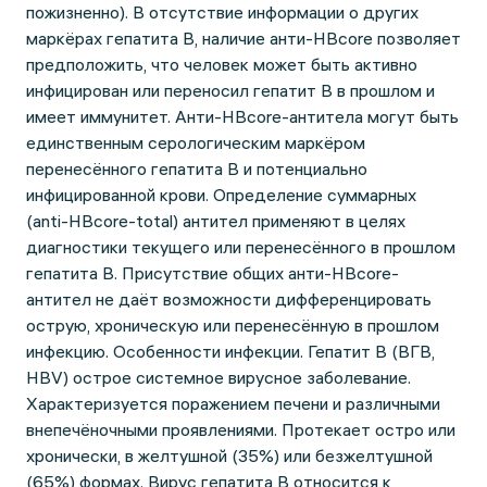
пожизненно). В отсутствие информации о других
маркёрах гепатита В, наличие анти-HBcore позволяет
предположить, что человек может быть активно
инфицирован или переносил гепатит В в прошлом и
имеет иммунитет. Анти-HBcore-антитела могут быть
единственным серологическим маркёром
перенесённого гепатита В и потенциально
инфицированной крови. Определение суммарных
(anti-НBcore-total) антител применяют в целях
диагностики текущего или перенесённого в прошлом
гепатита В. Присутствие общих анти-HBcore-
антител не даёт возможности дифференцировать
острую, хроническую или перенесённую в прошлом
инфекцию. Особенности инфекции. Гепатит B (ВГВ,
HВV) острое системное вирусное заболевание.
Характеризуется поражением печени и различными
внепечёночными проявлениями. Протекает остро или
хронически, в желтушной (35%) или безжелтушной
(65%) формах. Вирус гепатита В относится к