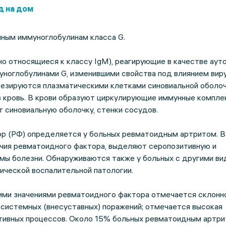
д на дом
нным иммуноглобулинам класса G.
о относящиеся к классу IgM), реагирующие в качестве аут
ноглобулинами G, изменившими свойства под влиянием виру
тезируются плазматическими клетками синовиальной оболоч
в кровь. В крови образуют циркулирующие иммунные компле
 синовиальную оболочку, стенки сосудов.
р (РФ) определяется у больных ревматоидным артритом. В
ичия ревматоидного фактора, выделяют серопозитивную и
мы болезни. Обнаруживаются также у больных с другими ви
ической воспалительной патологии.
кими значениями ревматоидного фактора отмечается склонн
системных (внесуставных) поражений; отмечается высокая
тивных процессов. Около 15% больных ревматоидным артр