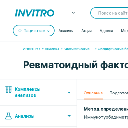
Пациентам
Анализы
Акции
Адреса
Мед
ИНВИТРО
Анализы
Биохимические
...
Специфические б
Ревматоидный фактор
Комплексы
Описание
Подгото
анализов
Метод определен
Анализы
Иммунотурбидиметр