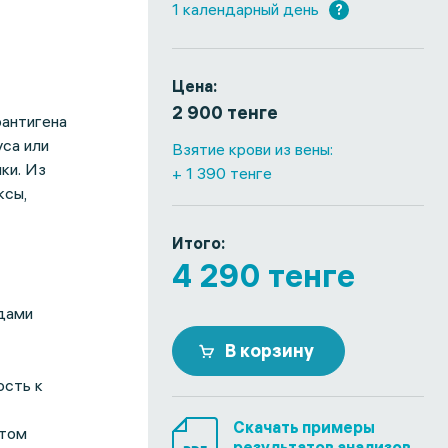
1 календарный день
?
Цена:
2 900 тенге
оантигена
са или
Взятие крови из вены:
ки. Из
+ 1 390 тенге
ксы,
Итого:
4 290 тенге
дами
В корзину
ость к
Скачать примеры
итом
результатов анализов