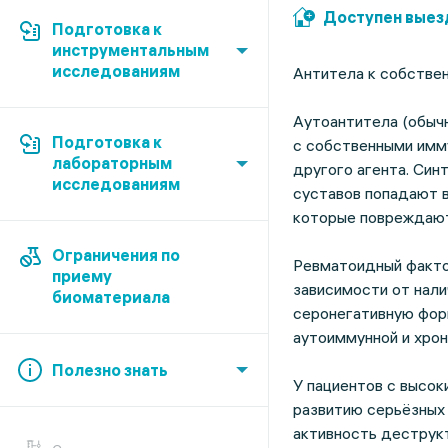
Доступен выез
Подготовка к
инструментальным
исследованиям
Антитела к собстве
Аутоантитела (обычн
Подготовка к
с собственными имму
лабораторным
другого агента. Син
исследованиям
суставов попадают 
которые повреждают
Ограничения по
Ревматоидный факто
приему
зависимости от нал
биоматериала
серонегативную фор
аутоиммунной и хрон
Полезно знать
У пациентов с высо
развитию серьёзных 
активность деструк