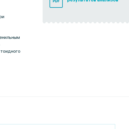
PDF
ри
венильным
а
атоидного