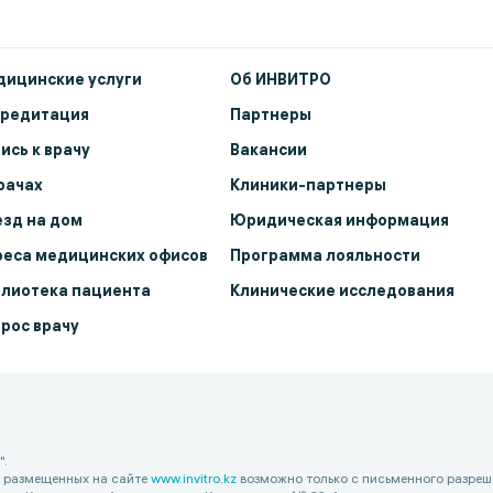
ицинские услуги
Об ИНВИТРО
кредитация
Партнеры
ись к врачу
Вакансии
рачах
Клиники-партнеры
зд на дом
Юридическая информация
еса медицинских офисов
Программа лояльности
лиотека пациента
Клинические исследования
рос врачу
".
, размещенных на сайте
www.invitro.kz
возможно только с письменного разреш