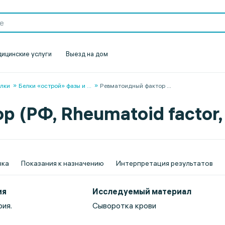
ицинские услуги
Выезд на дом
елки
Белки «острой» фазы и
...
Ревматоидный фактор
...
 (РФ, Rheumatoid factor,
вка
Показания к назначению
Интерпретация результатов
ия
Исследуемый материал
ия.
Сыворотка крови