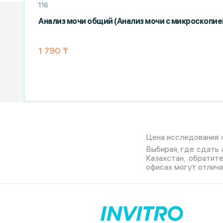
116
Анализ мочи общий (Анализ мочи с микроскопие
1 790 ₸
Цена исследования «
Выбирая, где сдать 
Казахстан, обратит
офисах могут отлича