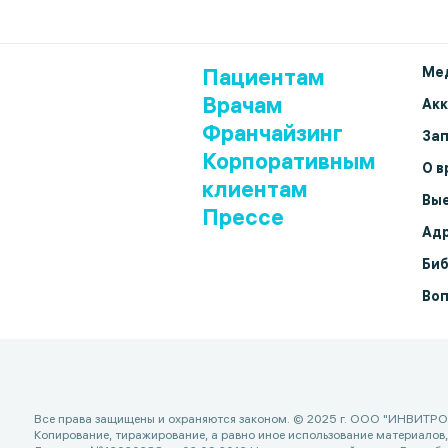
Пациентам
Мед
Врачам
Ак
Франчайзинг
Зап
Корпоративным
О в
клиентам
Вые
Прессе
Адр
Биб
Воп
Все права защищены и охраняются законом. © 2025 г. ООО "ИНВИТРО
Копирование, тиражирование, а равно иное использование материалов