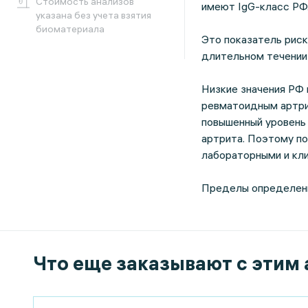
Cтоимость анализов
имеют IgG-класс РФ
указана без учета взятия
биоматериала
Это показатель риск
длительном течении 
Низкие значения РФ
ревматоидным артри
повышенный уровень
артрита. Поэтому п
лабораторными и кл
Пределы определени
Что еще заказывают с этим