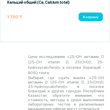
Кальций общий (Ca, Calcium total)
1 750 ₸
В корзину
Цена исследования «25-OH витамин D
(25-OH vitamin D, 25(OH)D, 25-
hydroxycalciferol)» в поселке Боралдай -
8050 тенге.
Выбирая, где сдать анализ «25-OH
витамин D (25-OH vitamin D, 25(OH)D,
25-hydroxycalciferol)» в поселке
Боралдай и других городах Республики
Казахстан, обратите внимание, что
стоимость, методы и сроки выполнения
лабораторных тестов в региональных
медицинских офисах могут отличаться.