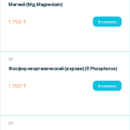
Магний (Мg, Magnesium)
1 750 ₸
В корзину
41
Фосфор неорганический (в крови) (P, Phosphorus)
1 700 ₸
В корзину
37