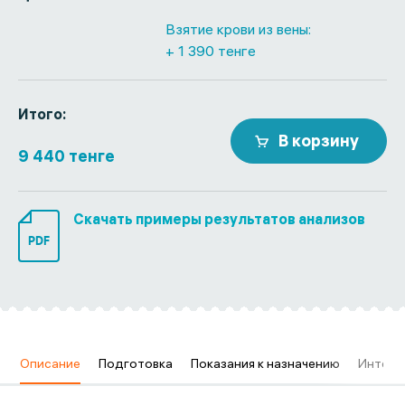
Взятие крови из вены:
+ 1 390 тенге
Итого:
В корзину
9 440 тенге
Скачать примеры результатов анализов
PDF
в
Описание
Подготовка
Показания к назначению
Интерп