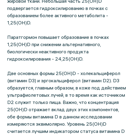
жировой ткани. Небольшая часть 25(OH)D
подвергается гидроксилированию в почках с
образованием более активного метаболита -
1,25(OH)D.
Паратгормон повышает образование в почках
1,25(OH)D при снижении альтернативного,
биологически неактивного продукта
гидроксилирования - 24,25(OH)D.
Две основных формы 25(OH)D - холекальциферол
(витамин D3) и эргокальциферол (витамин D2). D3
образуется, главным образом, в коже под действием
ультрафиолетовых лучей, в то время как источником
D2 служит только пища. Важно, что концентрация
25(OH)D отражает вклад двух этих компонентов,
обе формы витамина D в данном исследовании
измеряются эквимолярно. Уровень 25(OH)D
считается лучшим индикатором статуса витамина D