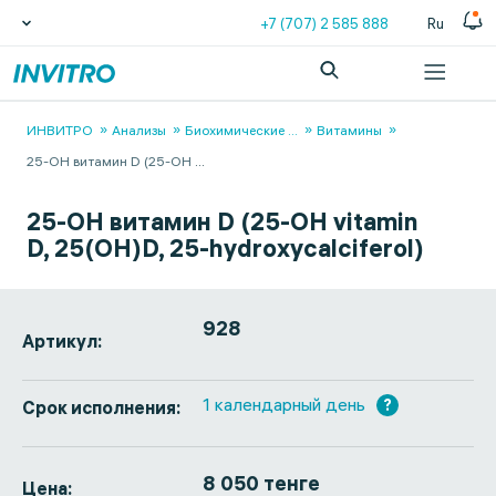
+7 (707) 2 585 888
Ru
ИНВИТРО
Анализы
Биохимические
...
Витамины
25-OH витамин D (25-OH
...
25-OH витамин D (25-OH vitamin
D, 25(OH)D, 25-hydroxycalciferol)
928
Артикул:
1 календарный день
?
Срок исполнения:
8 050 тенге
Цена: