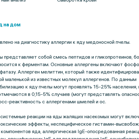
д на дом
лено на диагностику аллергии к яду медоносной пчелы.
ы представляет собой смесь пептидов и гликопротеинов, б
тносится к ферментам. Основные аллергены включают фосфо
фатазу. Аллерген мелиттин, который также идентифицирова
ой маленькой из известных молекул аллергенов. По данным
билизацию к яду пчелы могут проявлять 15-25% населения,
отмечаются в 0,15-5% случаев (могут представлять опасно
осс-реактивность с аллергенами шмелей и ос.
и системные реакции на яды жалящих насекомых могут вклю
токсические эффекты, неспецифическое гистамин-высвоб
компонентов яда, аллергическая IgE-опосредованная реакц
ен-специфических IgE для подтверждения IgE-сенсибилиза