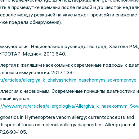
ть в промежутке времени после первой и до шестой недели
ервале между реакцией на укус может произойти снижение 
иже предела обнаружения).
иммунология. Национальное руководство (ред. Хаитова Р.М.
д. «ГЭОТАР-Медиа». 2013:640.
ллергия к жалящим насекомым: современные подходы к диаг
логия и иммунология. 2017;1:33-
ru/articles/allergiya_k_zhalyashchim_nasekomym_sovremennye_
Аллергия к насекомым. Современные принципы диагностики и
ский журнал.
://www.rmj.ru/articles/allergologiya/Allergiya_k_nasekomym_So
iagnostics in Hymenoptera venom allergy: currentconcepts and
 special focus on molecularallergy diagnostics. Allergo journal
17;26:93-105.