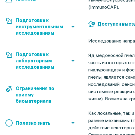
(ImmunoCAP).
Подготовка к
Доступен выез
инструментальным
исследованиям
Исследование направ
Подготовка к
Яд медоносной пчел
лабораторным
часть из которых о
исследованиям
гиалуронидазу и фос
пчелы, является сам
исследований, сенси
Ограничения по
системные реакции 
приему
жизни). Возможна кр
биоматериала
Как локальные, так 
разные механизмы (
Полезно знать
действие некоторых 
Определение аллерг