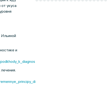
 от укуса
уровня
, Ильиной
ностике и
podkhody_k_diagnostike_i_terapii.html
 лечения.
vremennye_principy_diagnostiki_i_lecheniya