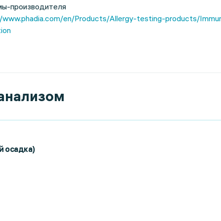
мы-производителя
//www.phadia.com/en/Products/Allergy-testing-products/Imm
ion
 анализом
й осадка)