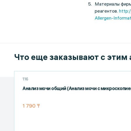
Материалы фир
реагентов.
http:
Allergen-Informat
Что еще заказывают с этим
116
Анализ мочи общий (Анализ мочи с микроскопие
1 790 ₸