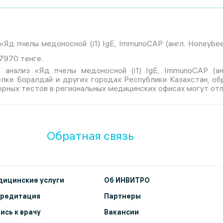
Яд пчелы медоносной (i1) IgE, ImmunoCAP (англ. Honeybee ve
7970 тенге.
 анализ «Яд пчелы медоносной (i1) IgE, ImmunoCAP (англ.
лке Боралдай и других городах Республики Казахстан, об
рных тестов в региональных медицинских офисах могут отл
Обратная связь
ицинские услуги
Об ИНВИТРО
кредитация
Партнеры
ись к врачу
Вакансии