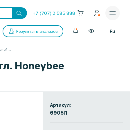
+7 (707) 2 585 888
Ru
Результаты анализов
сной
...
гл. Honeybee
Артикул:
6905I1