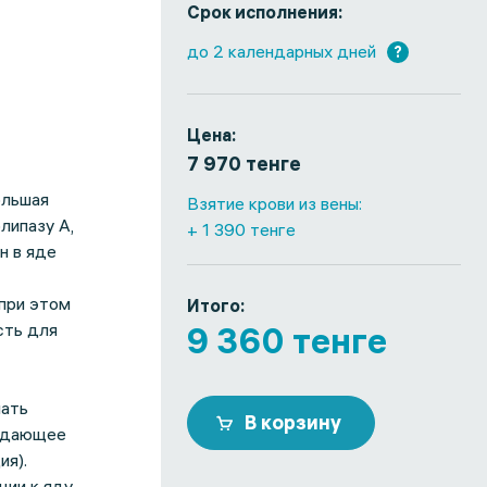
Срок исполнения:
до 2 календарных дней
?
Цена:
7 970 тенге
ольшая
Взятие крови из вены:
липазу А,
+ 1 390 тенге
н в яде
 при этом
Итого:
сть для
9 360 тенге
чать
В корзину
ождающее
ия).
ции к яду