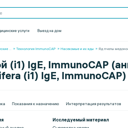
ицинские услуги
Выезд на дом
еские
...
Технология ImmunoCAP
Насекомые и их яды
Яд пчелы медоно
 (i1) IgE, ImmunoCAP (ан
ifera (i1) IgE, ImmunoCAP)
вка
Показания к назначению
Интерпретация результатов
ия
Исследуемый материал
ный анализ
Сыворотка крови