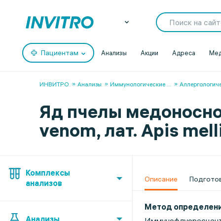
Пациентам
Анализы
Акции
Адреса
Мед
ИНВИТРО
Анализы
Иммунологические
...
Аллергологич
Яд пчелы медоносной
venom, лат. Apis mell
Комплексы
Описание
Подгото
анализов
Метод определен
Анализы
Иммунофлуоресцент