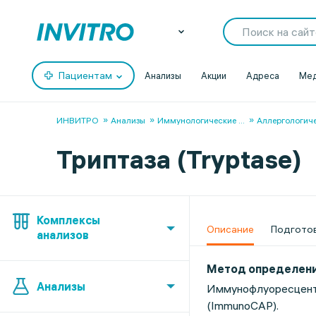
Пациентам
Анализы
Акции
Адреса
Мед
ИНВИТРО
Анализы
Иммунологические
...
Аллергологич
Триптаза (Tryptase)
Комплексы
Описание
Подгото
анализов
Метод определен
Анализы
Иммунофлуоресцент
(ImmunoCAP).