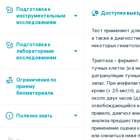
Подготовка к
Доступен выез
инструментальным
исследованиям
Тест применяют для 
а также в диагности
Подготовка к
некоторых гематоло
лабораторным
исследованиям
Триптаза – фермент 
тучных клеток (и в 
дегрануляции тучных
Ограничения по
запас. При анафилак
приему
крови (> 25 мкг/л),
биоматериала
около двух часов (д
освобождающийся из 
правило, диагноз ан
Полезно знать
анализа предшеству
применение оценки к
или снизиться ниже 