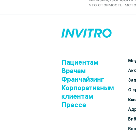
что стоимость, мето
Пациентам
Мед
Врачам
Ак
Франчайзинг
Зап
Корпоративным
О в
клиентам
Вые
Прессе
Адр
Биб
Воп