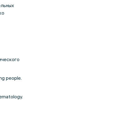
ельных
ко
ического
ung people.
hematology.