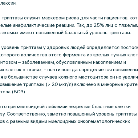
илаксии.
 триптазы служит маркером риска для части пациентов, ко
елые анафилактические реакции. Так, до 25% лиц с тяжелы
асекомых имеют повышенный базальный уровень триптазы.
) уровень триптазы у здоровых людей определяется постоя
торого количества этого фермента из зрелых тучных клето
итозом – заболеванием, обусловленным накоплением и
х клеток в тканях, – почти всегда определяется повышенны
я в большинстве случаев кожного мастоцитоза он не увелич
вышение триптазы (> 20 мкг/л) включено в минорные крите
тоза (ВОЗ).
что при миелоидной лейкемии незрелые бластные клетки
у. Соответственно, заметно повышенный уровень триптазы 
тов с разными видами миелоидных онкогематологических