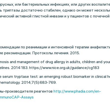
ирусных, или бактериальных инфекциях, или других воспалит
ь триптазы достаточно стабилен, однако он может несколь
ический активной глистной инвазии и у пациентов с почечной
омендации по реанимации и интенсивной терапии анафилакт
ие рекомендации. Протоколы лечения. 2015.
gnosis and management of drug allergy in adults, children and yo
delines. 2014:183. https://www.nice.org.uk/guidance/cg183
he serum tryptase test: an emerging robust biomarker in clinical 
 hematology. 2014;7(5):683-769.
ы-производителя реагентов
http://www.phadia.com/en-
ImmunoCAP-Assays