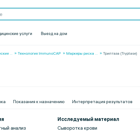
ицинские услуги
Выезд на дом
еские
...
Технология ImmunoCAP
Маркеры риска
...
Триптаза (Tryptase)
вка
Показания к назначению
Интерпретация результатов
ия
Исследуемый материал
ный анализ
Сыворотка крови