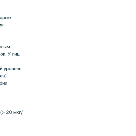
торые
ми
нным
к. У лиц
й уровень
ен).
рии
(> 20 мкг/