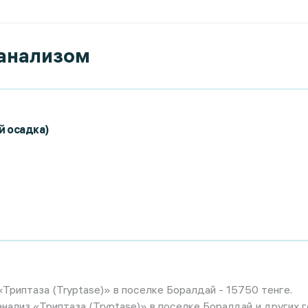
 анализом
й осадка)
Триптаза (Tryptase)» в поселке Боралдай - 15750 тенге.
анализ «Триптаза (Tryptase)» в поселке Боралдай и других 