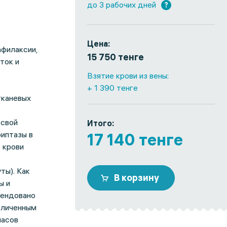
до 3 рабочих дней
?
Цена:
афилаксии,
15 750 тенге
ток и
Взятие крови из вены:
+ 1 390 тенге
тканевых
 свой
Итого:
риптазы в
17 140 тенге
 крови
ты). Как
В корзину
ы и
мендовано
еличенным
часов