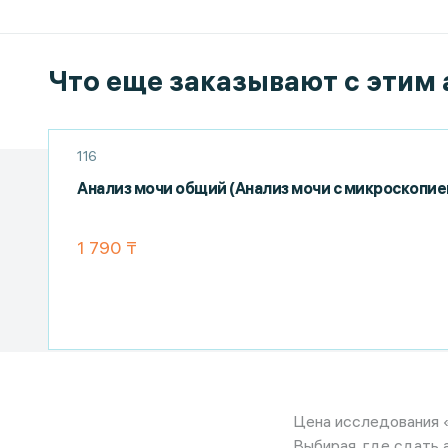
Что еще заказывают с этим
116
Анализ мочи общий (Анализ мочи с микроскопие
1 790 ₸
Цена исследования «
Выбирая, где сдать 