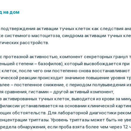
д на дом
подтверждения активации тучных клеток как следствия ан
ке системного мастоцитоза, синдрома активации тучных кле
гических расстройств.
с протеазной активностью, компонент секреторных гранул 
меньшей степени – базофилов), который высвобождается при
 клеток, после чего они постепенно снова восстанавливают
тической реакции происходит значимое повышение уровня т
 далее – постепенное снижение, с периодом полувыведения из
ля сравнения, гистамин – другой активный компонент,
активированных тучных клеток, выводится из крови за мину
афилаксии устанавливается на основании клинической картин
ющих обстоятельств. Для лабораторной диагностики реко
онцентрации триптазы. Уровень триптазы может быть не ув
предела обнаружения, если проба взята более чем через 12 