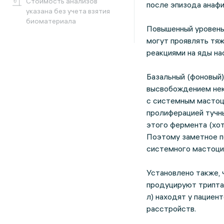
Cтоимость анализов
после эпизода анаф
указана без учета взятия
биоматериала
Повышенный уровень
могут проявлять тяж
реакциями на яды н
Базальный (фоновый
высвобождением неко
с системным мастоц
пролиферацией тучны
этого фермента (хот
Поэтому заметное по
системного мастоци
Установлено также, 
продуцируют триптаз
л) находят у пациен
расстройств.