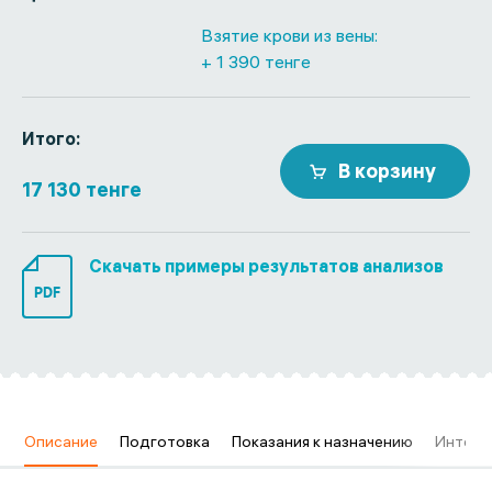
Взятие крови из вены:
+ 1 390 тенге
Итого:
В корзину
17 130 тенге
Скачать примеры результатов анализов
PDF
в
Описание
Подготовка
Показания к назначению
Интерп