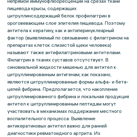
непрямой иммунофлюоресценции на срезах ткани
пищевода крысы, содержащих
цитруллинсодержащий белок профилаггрин в
ороговевающем слое эпителия пищевода. Поэтому
антитела к кератину, как и антиперинуклеарный
фактор (выявляемый по связыванию с филаггрином на
препаратах клеток слизистой щеки человека)
называют также антифилаггриновыми антителами.
Филаггрин в тканях суставов отсутствует. В
синовиальной жидкости мишенью для антител к
цитруллинированным антигенам, как показано,
являются цитруллинированные формы альфа- и бета-
цепей фибрина. Предполагается, что накопление
цитруллинированного фибрина и локальная продукция
антител к цитруллинированным пептидам могут
участвовать в механизмах поддержания местного
воспалительного процесса. Выявление
антикератиновых антител важно для ранней
диагностики ревматоидного артрита. Их