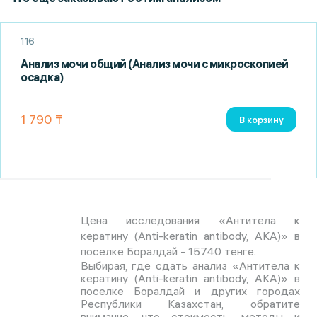
116
Анализ мочи общий (Анализ мочи с микроскопией
осадка)
1 790 ₸
В корзину
Цена исследования «Антитела к
кератину (Anti-keratin antibody, AKA)» в
поселке Боралдай - 15740 тенге.
Выбирая, где сдать анализ «Антитела к
кератину (Anti-keratin antibody, AKA)» в
поселке Боралдай и других городах
Республики Казахстан, обратите
внимание, что стоимость, методы и