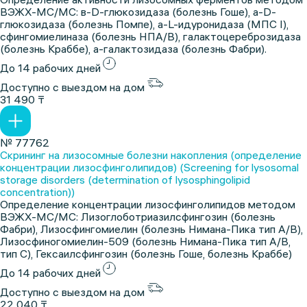
ВЭЖХ-МС/МС: в-D-глюкозидаза (болезнь Гоше), a-D-
глюкозидаза (болезнь Помпе), a-L-идуронидаза (МПС I),
сфингомиелиназа (болезнь НПА/В), галактоцереброзидаза
(болезнь Краббе), а-галактозидаза (болезнь Фабри).
До 14 рабочих дней
Доступно с выездом на дом
31 490 ₸
№ 77762
Скрининг на лизосомные болезни накопления (определение
концентрации лизосфинголипидов) (Screening for lysosomal
storage disorders (determination of lysosphingolipid
concentration))
Определение концентрации лизосфинголипидов методом
ВЭЖХ-МС/МС: Лизоглоботриазилсфингозин (болезнь
Фабри), Лизосфингомиелин (болезнь Нимана-Пика тип А/В),
Лизосфиногомиелин-509 (болезнь Нимана-Пика тип А/В,
тип С), Гексаилсфингозин (болезнь Гоше, болезнь Краббе)
До 14 рабочих дней
Доступно с выездом на дом
22 040 ₸