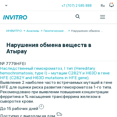
+7 (707) 2 585 888
Ru
ИНВИТРО
Анализы
Генетические
...
Нарушения обмена
...
Нарушения обмена веществ в
Атырау
№ 7779HFEI
Наследственный гемохроматоз, I тип (Hereditary
hemochromatosis, type I) – мутации C282Y и H63D в гене
HFE (C282Y and H63D mutations in HFE gene).
Выявление 2 наиболее часто встречаемых мутаций в гене
HFE для оценки риска развития гемохроматоза 1-го типа.
Рекомендовано при выявлении повышения концентрации
ферритина и % насыщения трансферрина железом в
сыворотке крови.
До 15 рабочих дней
Доступно с выездом на дом