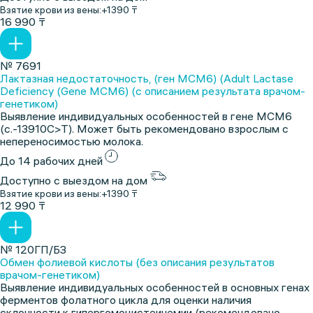
Взятие крови из вены:
+1390 ₸
16 990 ₸
№ 7691
Лактазная недостаточность, (ген MCM6) (Adult Lactase
Deficiency (Gene MCM6) (с описанием результата врачом-
генетиком)
Выявление индивидуальных особенностей в гене MCM6
(c.-13910C>T). Может быть рекомендовано взрослым с
непереносимостью молока.
До 14 рабочих дней
Доступно с выездом на дом
Взятие крови из вены:
+1390 ₸
12 990 ₸
№ 120ГП/БЗ
Обмен фолиевой кислоты (без описания результатов
врачом-генетиком)
Выявление индивидуальных особенностей в основных генах
ферментов фолатного цикла для оценки наличия
склонности к гипергомоцистеинемии (рекомендовано