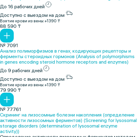
До 16 рабочих дней
Доступно с выездом на дом
Взятие крови из вены:
+1390 ₸
88 590 ₸
№ 7091
Анализ полиморфизмов в генах, кодирующих рецепторы и
ферменты стероидных гормонов (Analysis of polymorphisms
in genes encoding steroid hormone receptors and enzymes)
До 9 рабочих дней
Доступно с выездом на дом
Взятие крови из вены:
+1390 ₸
79 990 ₸
№ 77761
Скрининг на лизосомные болезни накопления (определение
активности лизосомных ферментов) (Screening for lysosomal
storage disorders (determination of lysosomal enzyme
activity))
Определение активности лизосомных ферментов методом