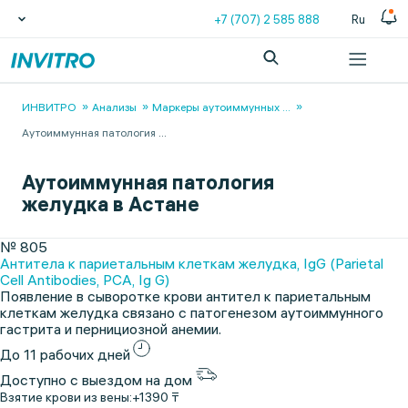
+7 (707) 2 585 888
Ru
ИНВИТРО
Анализы
Маркеры аутоиммунных
...
Аутоиммунная патология
...
Аутоиммунная патология
желудка в Астане
№ 805
Антитела к париетальным клеткам желудка, IgG (Parietal
Cell Antibodies, PCA, Ig G)
Появление в сыворотке крови антител к париетальным
клеткам желудка связано с патогенезом аутоиммунного
гастрита и пернициозной анемии.
До 11 рабочих дней
Доступно с выездом на дом
Взятие крови из вены:
+1390 ₸